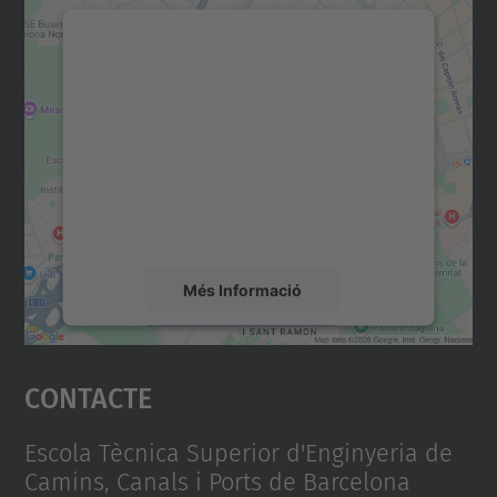
Necessitem el vostre
consentiment per carregar el
servei Google Maps!
Utilitzem un servei de tercers per incrustar
contingut del mapa que pugui recollir dades
sobre la vostra activitat. Reviseu-ne els
detalls i accepteu el servei per veure el
mapa.
Més Informació
Accepta
Contacte
powered by
Usercentrics Consent
Management Platform
Escola Tècnica Superior d'Enginyeria de
Camins, Canals i Ports de Barcelona