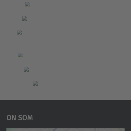
On Som