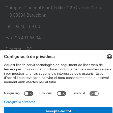
Campus Diagonal Nord, Edifici C2. C. Jordi Girona,
1-3 08034 Barcelona
Tel.
:
93 401 69 00
Fax
:
93 401 65 04
Directori UPC
Formulari de contacte
© UPC
Escola Tècnica Superior d'Enginyers de Camins,
Canals i Ports de Barcelona
Desenvolupat amb