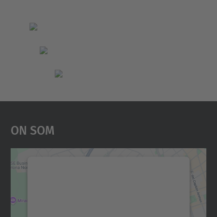
On Som
Necessitem el vostre
consentiment per carregar el
servei Google Maps!
Utilitzem un servei de tercers per incrustar