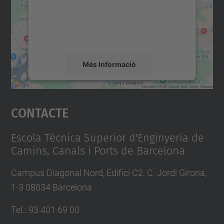
contingut del mapa que pugui recollir dades
sobre la vostra activitat. Reviseu-ne els
detalls i accepteu el servei per veure el
mapa.
Més Informació
Accepta
Contacte
powered by
Usercentrics Consent
Management Platform
Escola Tècnica Superior d'Enginyeria de
Camins, Canals i Ports de Barcelona
Campus Diagonal Nord, Edifici C2. C. Jordi Girona,
1-3 08034 Barcelona
Tel.
:
93 401 69 00