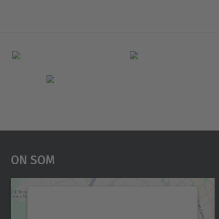
On Som
Necessitem el vostre consentiment
per carregar el servei Google Maps!