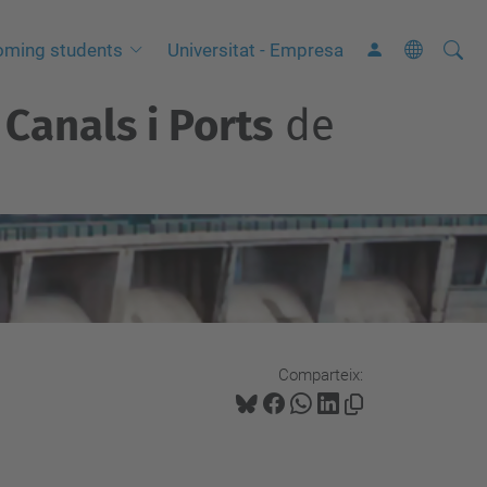
Cerca
C
oming students
Universitat - Empresa
e
Canals i Ports
de
r
c
a
a
v
a
n
ç
a
Comparteix:
d
a
…