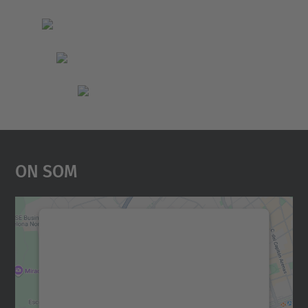
On Som
Necessitem el vostre
consentiment per carregar el
servei Google Maps!
Utilitzem un servei de tercers per incrustar
contingut del mapa que pugui recollir dades