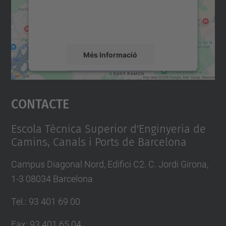
sobre la vostra activitat. Reviseu-ne els
detalls i accepteu el servei per veure el
mapa.
Més Informació
Accepta
Contacte
powered by
Usercentrics Consent
Management Platform
Escola Tècnica Superior d'Enginyeria de
Camins, Canals i Ports de Barcelona
Campus Diagonal Nord, Edifici C2. C. Jordi Girona,
1-3 08034 Barcelona
Tel.
:
93 401 69 00
Fax
:
93 401 65 04