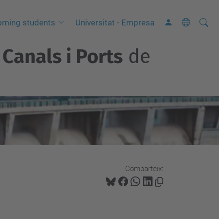
Cerca
C
oming students
Universitat - Empresa
e
Canals i Ports
de
r
c
a
a
v
a
n
ç
a
Comparteix:
d
a
…