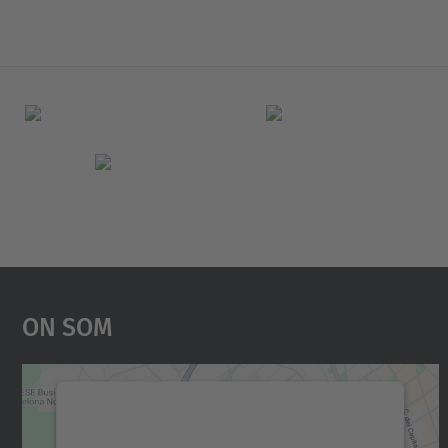
On Som
Necessitem el vostre consentiment
per carregar el servei Google Maps!