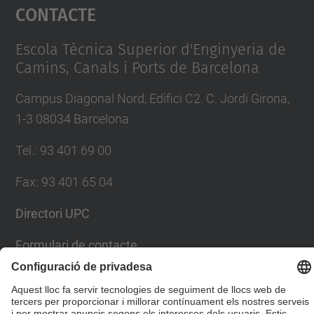
Contacte
powered by
Usercentrics Consent
Management Platform
Escola Tècnica Superior d'Enginyeria de
Camins, Canals i Ports de Barcelona
Campus Diagonal Nord, Edifici C2. C. Jordi Girona,
1-3 08034 Barcelona
Tel.
:
93 401 69 00
Fax
:
93 401 65 04
Directori UPC
Formulari de contacte