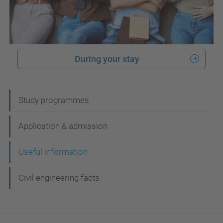
During your stay
N
Study programmes
a
Application & admission
v
e
Useful information
g
Civil engineering facts
a
c
i