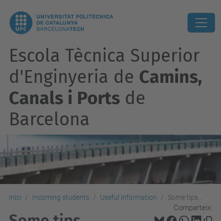
Escola Tècnica Superior
d'Enginyeria de
Camins,
Canals i Ports
de
Barcelona
Inici
Incoming students
Useful information
Some tips...
Comparteix:
Some tips...