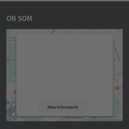
On Som
Necessitem el vostre
consentiment per carregar el
servei Google Maps!
Utilitzem un servei de tercers per incrustar
contingut del mapa que pugui recollir dades
sobre la vostra activitat. Reviseu-ne els
detalls i accepteu el servei per veure el
mapa.
Més Informació
Accepta