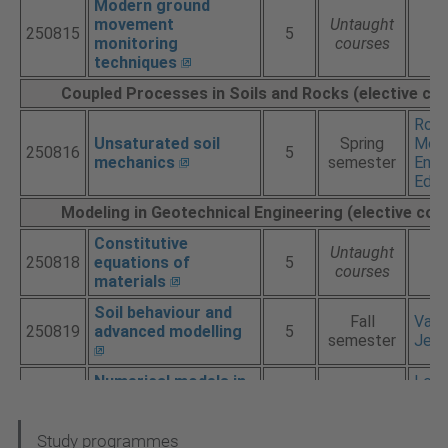
N
Study programmes