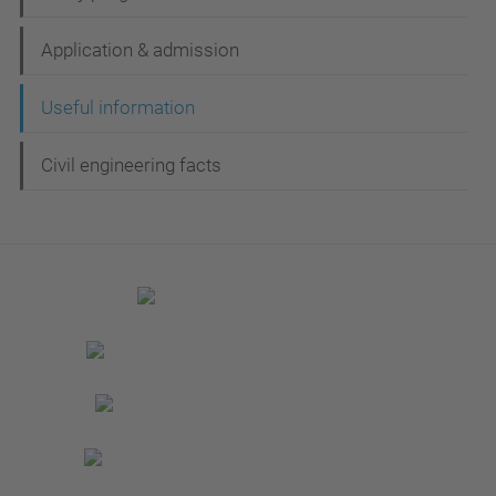
a
Application & admission
v
e
Useful information
g
Civil engineering facts
a
c
i
ó