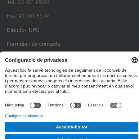
Tel.
:
93 401 69 00
Fax
:
93 401 65 04
Directori UPC
Formulari de contacte
© UPC
Escola Tècnica Superior d'Enginyers de Camins,
Canals i Ports de Barcelona
Desenvolupat amb
Mapa del lloc
Accessibilitat
Avís legal
Configuració de privadesa