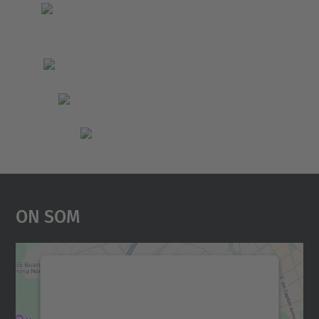
On Som
Necessitem el vostre
consentiment per carregar el
servei Google Maps!