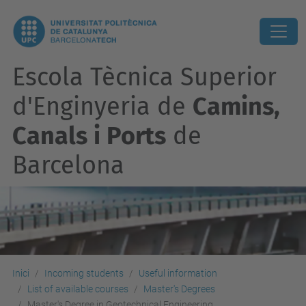
Escola Tècnica Superior
d'Enginyeria de
Camins,
Canals i Ports
de
Barcelona
Inici
Incoming students
Useful information
List of available courses
Master's Degrees
Master's Degree in Geotechnical Engineering