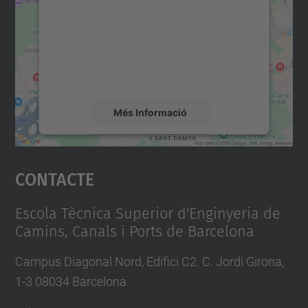
Utilitzem un servei de tercers per incrustar
contingut del mapa que pugui recollir dades
sobre la vostra activitat. Reviseu-ne els
detalls i accepteu el servei per veure el
mapa.
Més Informació
Accepta
Contacte
powered by
Usercentrics Consent
Management Platform
Escola Tècnica Superior d'Enginyeria de
Camins, Canals i Ports de Barcelona
Campus Diagonal Nord, Edifici C2. C. Jordi Girona,
1-3 08034 Barcelona