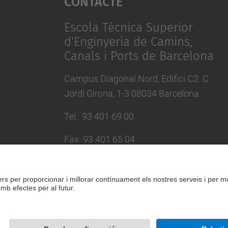
Contacte
Escola Tècnica Superior
d'Enginyeria de Camins,
Canals i Ports de Barcelona
Campus Diagonal Nord, Edifici C2. C.
Jordi Girona, 1-3 08034 Barcelona
Tel.
:
93 401 69 00
Fax
:
93 401 65 04
Directori UPC
Formulari de contacte