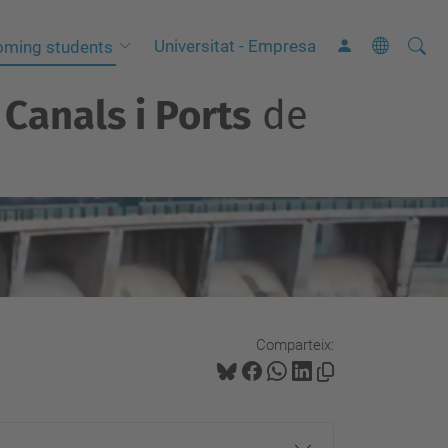
Cerca
C
Universitat - Empresa
oming students
e
Canals i Ports
de
r
c
a
a
v
a
n
ç
a
Comparteix:
d
a
…