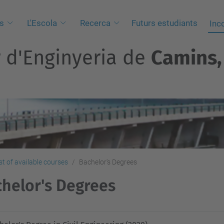
s
L'Escola
Recerca
Futurs estudiants
Inc
r d'Enginyeria de
Camins, 
st of available courses
Bachelor's Degrees
helor's Degrees