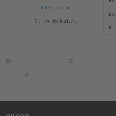
Bac
e
Useful information
Bac
g
Civil engineering facts
a
Bac
c
i
ó