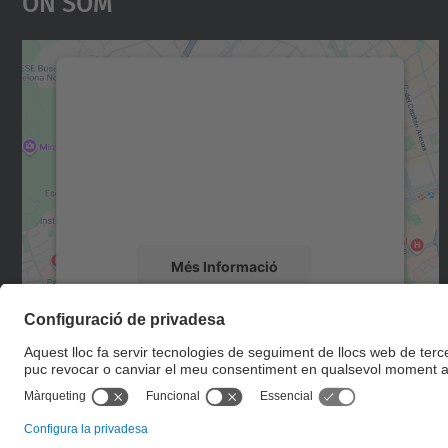
On Som
Necessitem el vostre consentiment
per carregar el servei Google Maps!
Utilitzem un servei de tercers per incrustar
contingut del mapa que pugui recollir dades
sobre la vostra activitat. Reviseu-ne els
detalls i accepteu el servei per veure el mapa.
Més Informació
Accepta
powered by
Usercentrics Consent
Management Platform