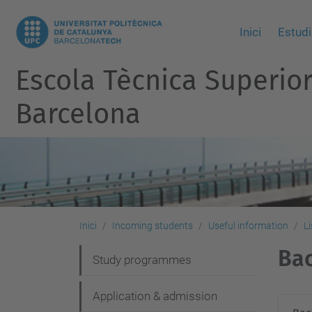
Inici
Estudi
Escola Tècnica Superio
Barcelona
Inici
Incoming students
Useful information
Li
Bac
N
Study programmes
a
Application & admission
v