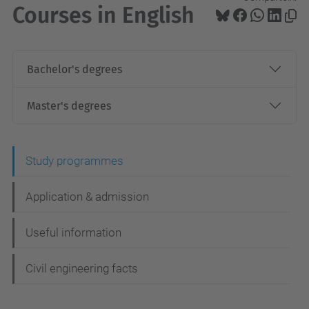
Courses in English
Bachelor's degrees
Master's degrees
N
Study programmes
a
Application & admission
v
e
Useful information
g
Civil engineering facts
a
c