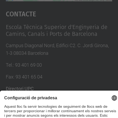
Accepta
Contacte
powered by
Usercentrics Consent
Management Platform
Escola Tècnica Superior d'Enginyeria de
Camins, Canals i Ports de Barcelona
Campus Diagonal Nord, Edifici C2. C. Jordi Girona,
1-3 08034 Barcelona
Tel.
:
93 401 69 00
Fax
:
93 401 65 04
Directori UPC
Formulari de contacte