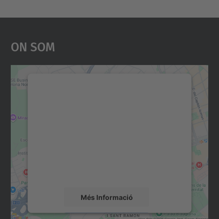
On Som
Necessitem el vostre
consentiment per carregar el
servei Google Maps!
Utilitzem un servei de tercers per incrustar
contingut del mapa que pugui recollir dades
sobre la vostra activitat. Reviseu-ne els
detalls i accepteu el servei per veure el
mapa.
Més Informació