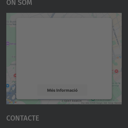
On Som
Necessitem el vostre
consentiment per carregar el
servei Google Maps!
Utilitzem un servei de tercers per incrustar
contingut del mapa que pugui recollir dades
sobre la vostra activitat. Reviseu-ne els
detalls i accepteu el servei per veure el
mapa.
Més Informació
Accepta
Contacte
powered by
Usercentrics Consent
Management Platform