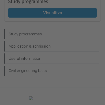
Study programmes
Visualitza
N
Study programmes
a
Application & admission
v
e
Useful information
g
Civil engineering facts
a
c
i
ó