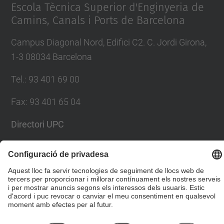
Escola Tècnica Superior d'Enginyeria de
Camins, Canals i Ports de Barcelona
Campus Diagonal Nord, Edifici C2. C. Jordi Girona,
1-3 08034 Barcelona
Tel.
:
93 401 69 00
Fax
:
93 401 65 04
Directori UPC
Formulari de contacte
© UPC
Escola Tècnica Superior d'Enginyers de Camins,
Canals i Ports de Barcelona