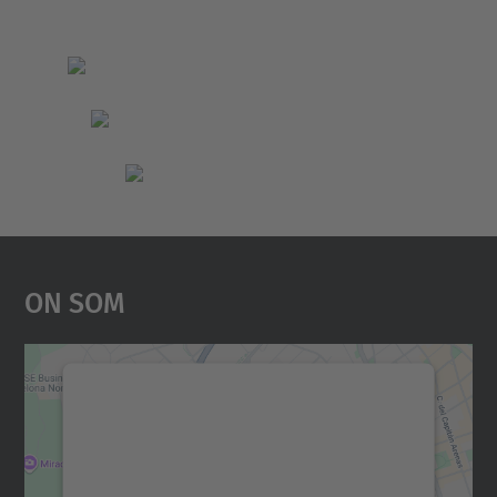
On Som
Necessitem el vostre
consentiment per carregar el
servei Google Maps!
Utilitzem un servei de tercers per incrustar