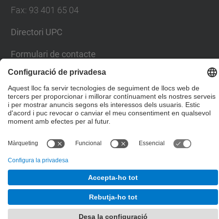
Fax
:
93 401 65 04
Directori UPC
Formulari de contacte
© UPC
Escola Tècnica Superior d'Enginyers de Camins,
Canals i Ports de Barcelona
Desenvolupat amb
Mapa del lloc
Accessibilitat
Avís legal
Configuració de privadesa