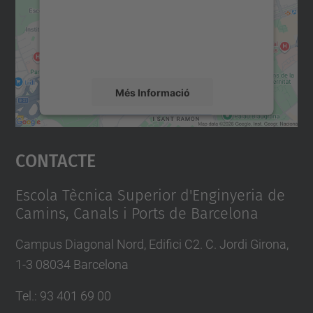
contingut del mapa que pugui recollir dades
sobre la vostra activitat. Reviseu-ne els
detalls i accepteu el servei per veure el
mapa.
Més Informació
Accepta
Contacte
powered by
Usercentrics Consent
Management Platform
Escola Tècnica Superior d'Enginyeria de
Camins, Canals i Ports de Barcelona
Campus Diagonal Nord, Edifici C2. C. Jordi Girona,
1-3 08034 Barcelona
Tel.
:
93 401 69 00