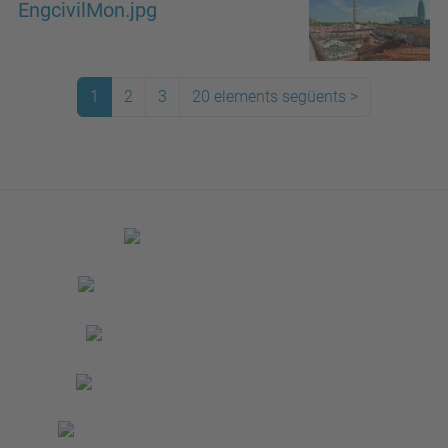
EngcivilMon.jpg
1
2
3
20 elements següents
>