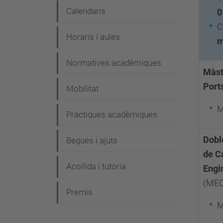
Calendaris
0
C
Horaris i aules
m
Normatives acadèmiques
Màst
Port
Mobilitat
M
Pràctiques acadèmiques
Dobl
Beques i ajuts
de C
Acollida i tutoria
Engin
(ME
Premis
M