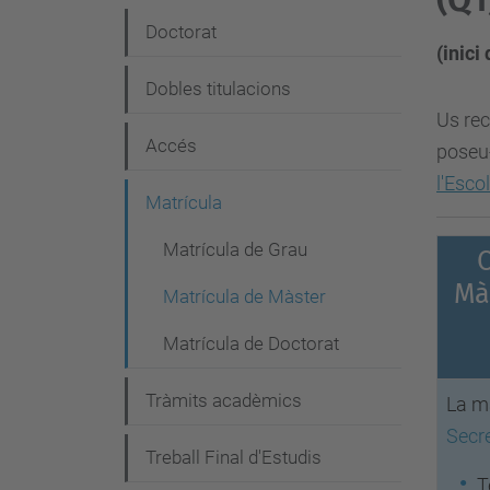
e
Doctorat
(inici
g
Dobles titulacions
a
Us rec
c
Accés
poseu
i
l'Esco
Matrícula
ó
Matrícula de Grau
Mà
Matrícula de Màster
Matrícula de Doctorat
Tràmits acadèmics
La ma
Secre
Treball Final d'Estudis
T