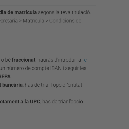
dia de matrícula
segons la teva titulació.
ecretaria > Matrícula > Condicions de
o bé
fraccionat
, hauràs d'introduir a l'
e-
n número de compte IBAN i seguir les
 SEPA
t bancària
, has de triar l'opció "entitat
ctament a la UPC
, has de triar l'opció