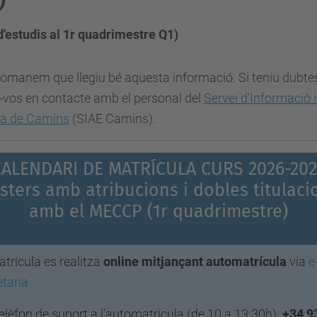
 d'estudis al 1r quadrimestre Q1)
omanem que llegiu bé aquesta informació. Si teniu dubtes
-vos en contacte amb el personal del
Servei d'Informació i
la de Camins
(SIAE Camins).
CALENDARI DE MATRÍCULA CURS 2026-202
sters amb atribucions i dobles titulaci
amb el MECCP
(1r quadrimestre)
trícula es realitza
online mitjançant automatrícula
via
e
taria
elèfon de suport a l'automatrícula (de 10 a 13:30h):
+34 9