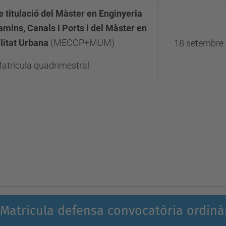
e titulació del Màster en Enginyeria
amins, Canals i Ports i del Màster en
litat Urbana
(MECCP+MUM)
18 setembre
atrícula quadrimestral
Matrícula defensa convocatòria ordinàri