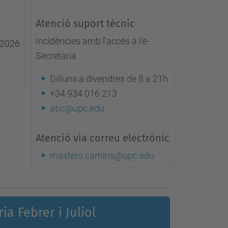
Atenció suport tècnic
Incidències amb l'accés a l'e-
 2026
Secretaria
Dilluns a divendres de 8 a 21h
+34 934 016 213
atic@upc.edu
Atenció via correu electrònic
masters.camins@upc.edu
a Febrer i Juliol