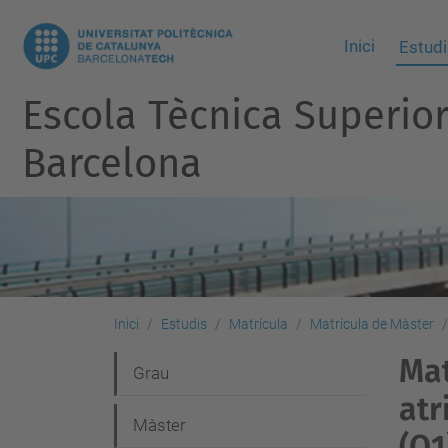
Inici
Estudi
Escola Tècnica Superio
Barcelona
Inici
Estudis
Matrícula
Matrícula de Màster
Mat
N
Grau
atr
a
Màster
v
(Q1