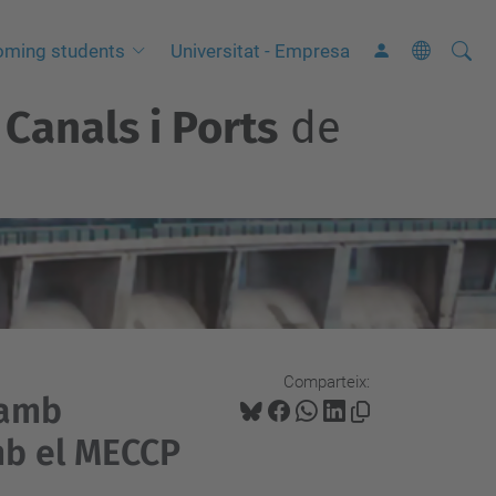
Cerca
C
oming students
Universitat - Empresa
e
Canals i Ports
de
r
c
a
a
v
a
n
ç
a
Comparteix:
 amb
d
a
amb el MECCP
…