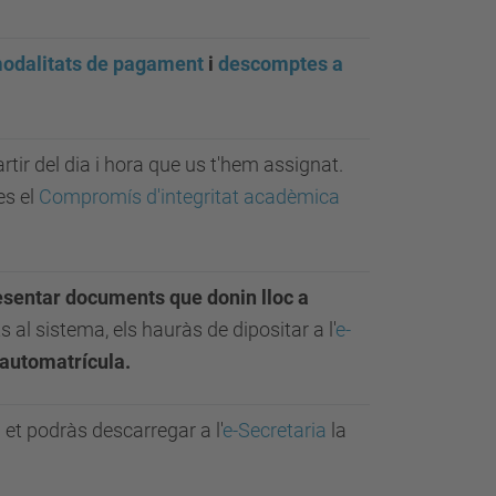
odalitats de pagament
i
descomptes a
rtir del dia i hora que us t'hem assignat.
es el
Compromís d'integritat acadèmica
esentar documents que donin lloc a
ts al sistema, els hauràs de dipositar a l'
e-
l'automatrícula.
i et podràs descarregar a l'
e-Secretaria
la