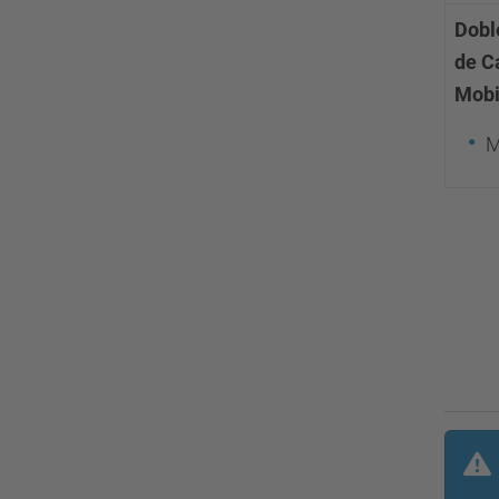
Dobl
de C
Mobi
M