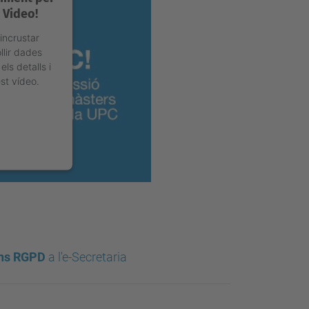
 Video!
 incrustar
llir dades
els detalls i
st vídeo.
 Management
ions RGPD
a l'e-Secretaria