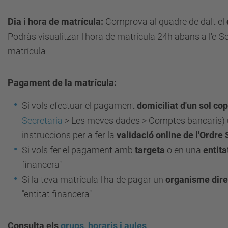
Dia i hora de matrícula:
Comprova al quadre de dalt el
Podràs visualitzar l'hora de matrícula 24h abans a l'e-S
matrícula
Pagament de la matrícula:
Si vols efectuar el pagament
domiciliat d'un sol cop
Secretaria
> Les meves dades > Comptes bancaris) u
instruccions per a fer la
validació online de l'Ordre
Si vols fer el pagament amb
targeta
o en una
entita
financera"
Si la teva matrícula l'ha de pagar un
organisme dire
"entitat financera"
Consulta els
grups, horaris i aules