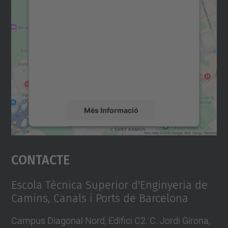
consentiment per carregar el
servei Google Maps!
Utilitzem un servei de tercers per incrustar
contingut del mapa que pugui recollir dades
sobre la vostra activitat. Reviseu-ne els
detalls i accepteu el servei per veure el
mapa.
Més Informació
Accepta
Contacte
powered by
Usercentrics Consent
Management Platform
Escola Tècnica Superior d'Enginyeria de
Camins, Canals i Ports de Barcelona
Campus Diagonal Nord, Edifici C2. C. Jordi Girona,