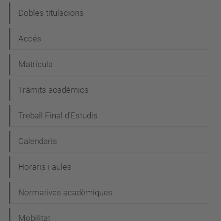
g
Dobles titulacions
a
c
Accés
i
Matrícula
ó
Tràmits acadèmics
Treball Final d'Estudis
Calendaris
Horaris i aules
Normatives acadèmiques
Mobilitat