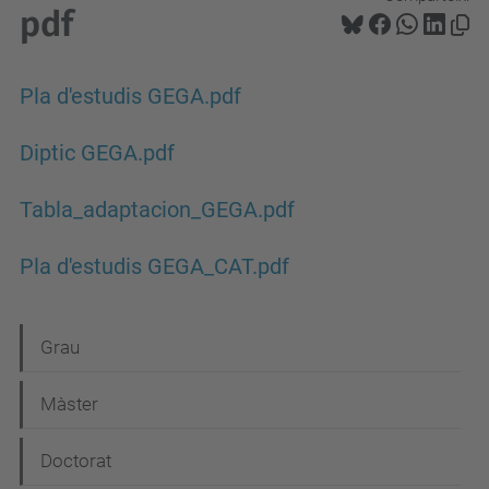
pdf
Pla d'estudis GEGA.pdf
Diptic GEGA.pdf
Tabla_adaptacion_GEGA.pdf
Pla d'estudis GEGA_CAT.pdf
N
Grau
a
Màster
v
e
Doctorat