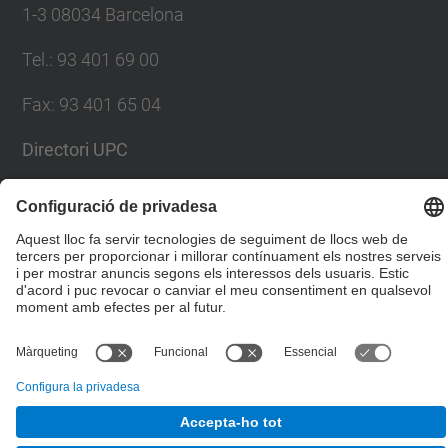
1-3 08034 Barcelona
Tel.
:
93 401 69 00
Fax
:
93 401 65 04
Directori UPC
Formulari de contacte
© UPC
Escola Tècnica Superior d'Enginyers de Camins,
Canals i Ports de Barcelona
Desenvolupat amb
Mapa del lloc
Accessibilitat