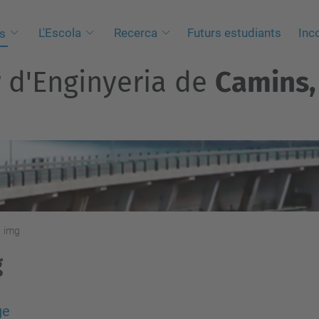
L'Escola
Recerca
Futurs estudiants
Inc
s
r d'Enginyeria de
Camins, 
img
g
ge