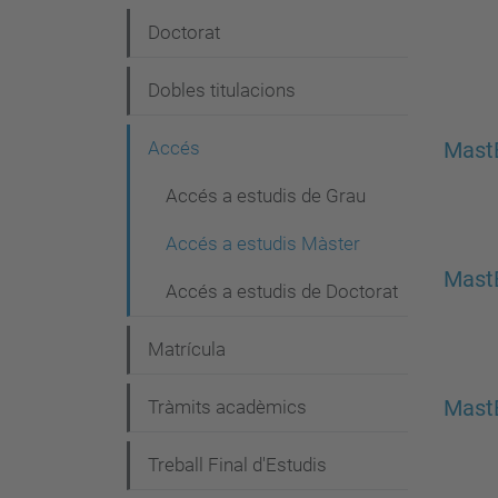
e
Doctorat
g
Dobles titulacions
a
c
Accés
Mast
i
Accés a estudis de Grau
ó
Accés a estudis Màster
Mast
Accés a estudis de Doctorat
Matrícula
Tràmits acadèmics
Mast
Treball Final d'Estudis