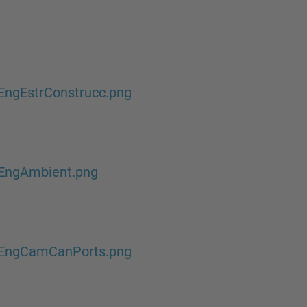
EngEstrConstrucc.png
EngAmbient.png
EngCamCanPorts.png