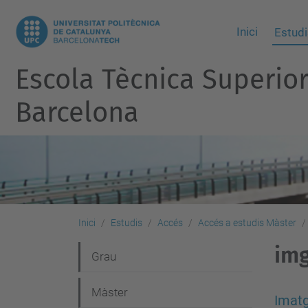
Inici
Estudi
Escola Tècnica Superio
Barcelona
Inici
Estudis
Accés
Accés a estudis Màster
im
N
Grau
a
Màster
v
Imat