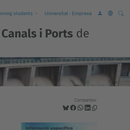
Cerca
C
oming students
Universitat - Empresa
e
Canals i Ports
de
r
c
a
a
v
a
n
ç
a
Comparteix:
d
a
…