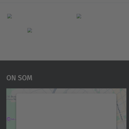
On Som
Necessitem el vostre consentiment
per carregar el servei Google Maps!
Utilitzem un servei de tercers per incrustar
contingut del mapa que pugui recollir dades