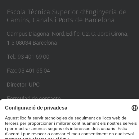
Management Platform
Escola Tècnica Superior d'Enginyeria de
Camins, Canals i Ports de Barcelona
Campus Diagonal Nord, Edifici C2. C. Jordi Girona,
1-3 08034 Barcelona
Tel.
:
93 401 69 00
Fax
:
93 401 65 04
Directori UPC
Formulari de contacte
© UPC
Escola Tècnica Superior d'Enginyers de Camins,