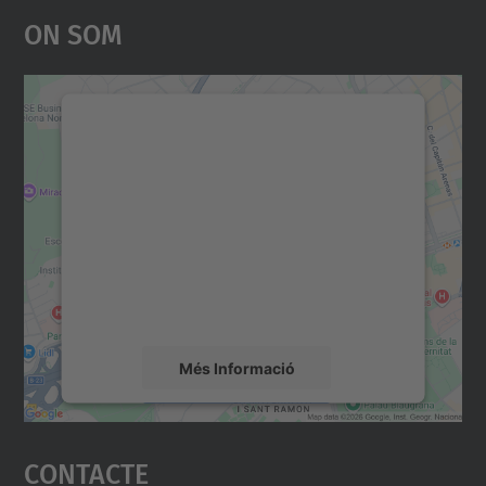
On Som
Necessitem el vostre
consentiment per carregar el
servei Google Maps!
Utilitzem un servei de tercers per incrustar
contingut del mapa que pugui recollir dades
sobre la vostra activitat. Reviseu-ne els
detalls i accepteu el servei per veure el
mapa.
Més Informació
Accepta
Contacte
powered by
Usercentrics Consent