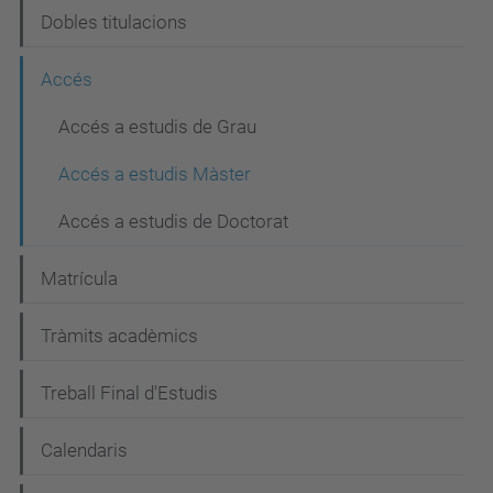
g
Dobles titulacions
a
c
Accés
i
Accés a estudis de Grau
ó
Accés a estudis Màster
Accés a estudis de Doctorat
Matrícula
Tràmits acadèmics
Treball Final d'Estudis
Calendaris