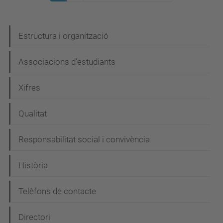
N
Estructura i organització
a
Associacions d'estudiants
v
e
Xifres
g
Qualitat
a
c
Responsabilitat social i convivència
i
Història
ó
Telèfons de contacte
Directori