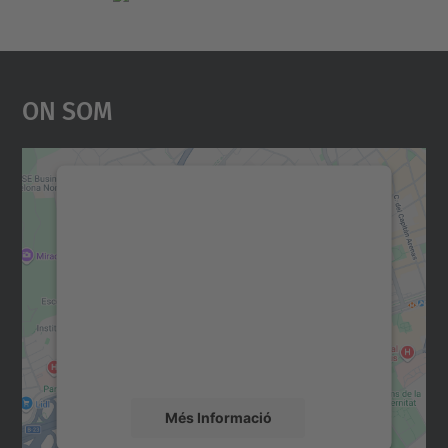
On Som
Necessitem el vostre
consentiment per carregar el
servei Google Maps!
Utilitzem un servei de tercers per incrustar
contingut del mapa que pugui recollir dades
sobre la vostra activitat. Reviseu-ne els
detalls i accepteu el servei per veure el
mapa.
Més Informació