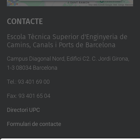
Accepta
Contacte
powered by
Usercentrics Consent
Management Platform
Escola Tècnica Superior d'Enginyeria de
Camins, Canals i Ports de Barcelona
Campus Diagonal Nord, Edifici C2. C. Jordi Girona,
1-3 08034 Barcelona
Tel.
:
93 401 69 00
Fax
:
93 401 65 04
Directori UPC
Formulari de contacte