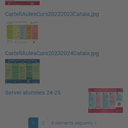
CartellAulesCurs20222023Catala.jpg
CartellAulesCurs20232024Catala.jpg
Servei-alumnes 24-25
1
2
8 elements següents
>