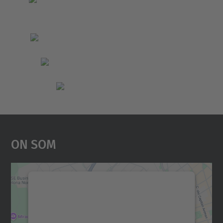
On Som
Necessitem el vostre
consentiment per carregar el
servei Google Maps!