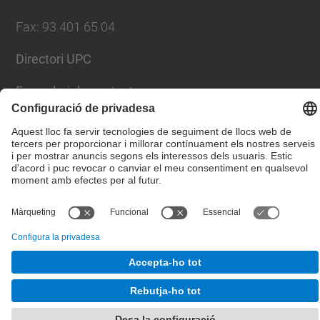
Fax
:
93 401 65 04
Directori UPC
Formulari de contacte
© UPC
Escola Tècnica Superior d'Enginyers de Camins,
Canals i Ports de Barcelona
Desenvolupat amb
Mapa del lloc
Accessibilitat
Avís legal
Configuració de privadesa