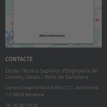
Utilitzem un servei de tercers per incrustar
contingut del mapa que pugui recollir dades
sobre la vostra activitat. Reviseu-ne els
detalls i accepteu el servei per veure el
mapa.
Més Informació
Accepta
Contacte
powered by
Usercentrics Consent
Management Platform
Escola Tècnica Superior d'Enginyeria de
Camins, Canals i Ports de Barcelona
Campus Diagonal Nord, Edifici C2. C. Jordi Girona,
1-3 08034 Barcelona
Tel.
:
93 401 69 00