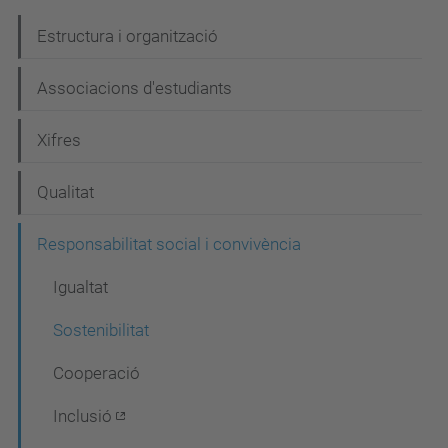
N
Estructura i organització
a
Associacions d'estudiants
v
e
Xifres
g
Qualitat
a
c
Responsabilitat social i convivència
i
Igualtat
ó
Sostenibilitat
Cooperació
Inclusió