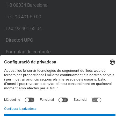
1-3 08034 Barcelona
Tel.
:
93 401 69 00
Fax
:
93 401 65 04
Directori UPC
Formulari de contacte
© UPC
Escola Tècnica Superior d'Enginyers de Camins,
Canals i Ports de Barcelona
Desenvolupat amb
Mapa del lloc
Accessibilitat