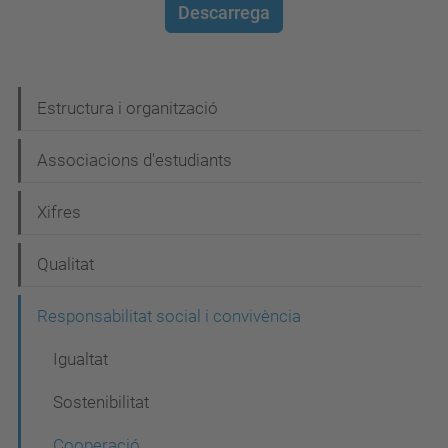
Descarrega
N
Estructura i organització
a
Associacions d'estudiants
v
e
Xifres
g
Qualitat
a
c
Responsabilitat social i convivència
i
Igualtat
ó
Sostenibilitat
Cooperació