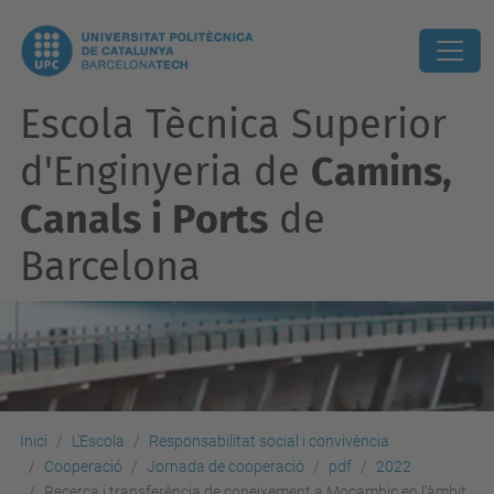
Escola Tècnica Superior
d'Enginyeria de
Camins,
Canals i Ports
de
Barcelona
Inici
L'Escola
Responsabilitat social i convivència
Cooperació
Jornada de cooperació
pdf
2022
Recerca i transferència de coneixement a Moçambic en l'àmbit