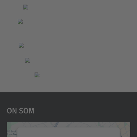
On Som