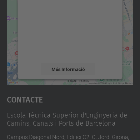
Necessitem el vostre
consentiment per carregar el
servei Google Maps!
Utilitzem un servei de tercers per incrustar
contingut del mapa que pugui recollir dades
sobre la vostra activitat. Reviseu-ne els
detalls i accepteu el servei per veure el
mapa.
Més Informació
Accepta
Contacte
powered by
Usercentrics Consent
Management Platform
Escola Tècnica Superior d'Enginyeria de
Camins, Canals i Ports de Barcelona
Campus Diagonal Nord, Edifici C2. C. Jordi Girona,