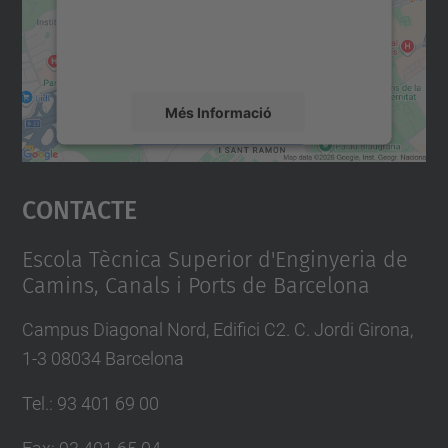
sobre la vostra activitat. Reviseu-ne els
detalls i accepteu el servei per veure el
mapa.
Més Informació
Accepta
Contacte
powered by
Usercentrics Consent
Management Platform
Escola Tècnica Superior d'Enginyeria de
Camins, Canals i Ports de Barcelona
Campus Diagonal Nord, Edifici C2. C. Jordi Girona,
1-3 08034 Barcelona
Tel.
:
93 401 69 00