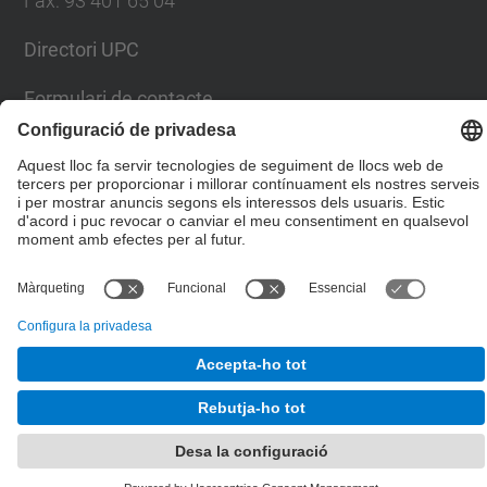
Fax
:
93 401 65 04
Directori UPC
Formulari de contacte
© UPC
Escola Tècnica Superior d'Enginyers de Camins,
Canals i Ports de Barcelona
Desenvolupat amb
Mapa del lloc
Accessibilitat
Avís legal
Configuració de privadesa