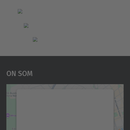
On Som
Necessitem el vostre
consentiment per carregar el
servei Google Maps!
Utilitzem un servei de tercers per incrustar
contingut del mapa que pugui recollir dades