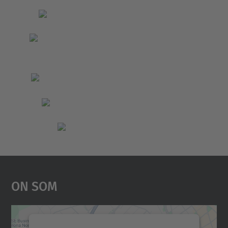
On Som