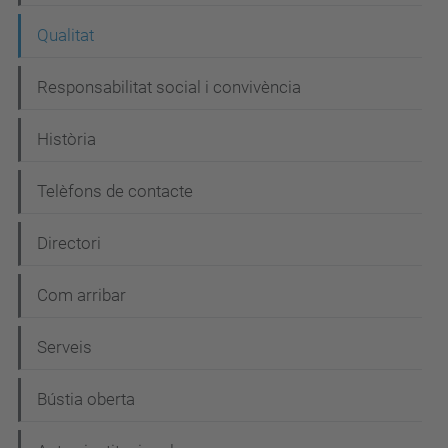
g
Qualitat
a
c
Responsabilitat social i convivència
i
Història
ó
Telèfons de contacte
Directori
Com arribar
Serveis
Bústia oberta