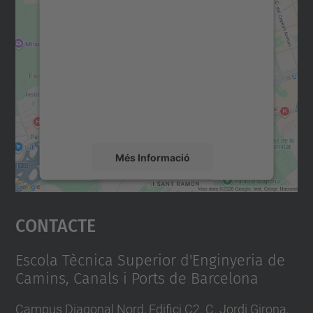
Necessitem el vostre
consentiment per carregar el
servei Google Maps!
Utilitzem un servei de tercers per incrustar
contingut del mapa que pugui recollir dades
sobre la vostra activitat. Reviseu-ne els
detalls i accepteu el servei per veure el
mapa.
Més Informació
Accepta
Contacte
powered by
Usercentrics Consent
Management Platform
Escola Tècnica Superior d'Enginyeria de
Camins, Canals i Ports de Barcelona
Campus Diagonal Nord, Edifici C2. C. Jordi Girona,