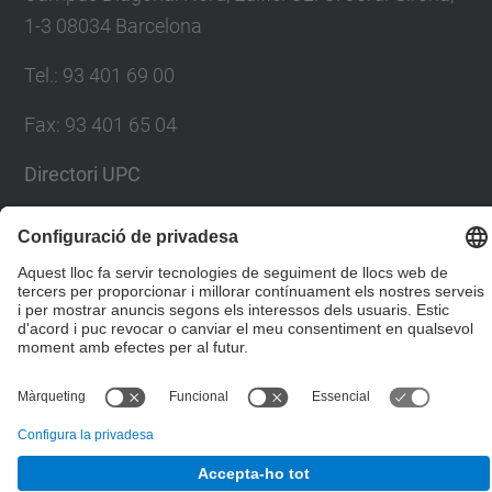
1-3 08034 Barcelona
Tel.
:
93 401 69 00
Fax
:
93 401 65 04
Directori UPC
Formulari de contacte
© UPC
Escola Tècnica Superior d'Enginyers de Camins,
Canals i Ports de Barcelona
Desenvolupat amb
Mapa del lloc
Accessibilitat