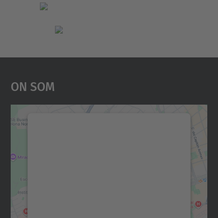
On Som
Necessitem el vostre
consentiment per carregar el
servei Google Maps!
Utilitzem un servei de tercers per incrustar
contingut del mapa que pugui recollir dades
sobre la vostra activitat. Reviseu-ne els
detalls i accepteu el servei per veure el
mapa.