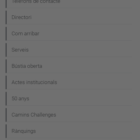
Telèfons de contacte
Directori
Com arribar
Serveis
Bústia oberta
Actes institucionals
50 anys
Camins Challenges
Rànquings