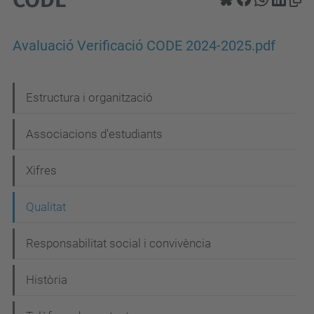
Avaluació Verificació CODE 2024-2025.pdf
N
Estructura i organització
a
Associacions d'estudiants
v
e
Xifres
g
Qualitat
a
c
Responsabilitat social i convivència
i
Història
ó