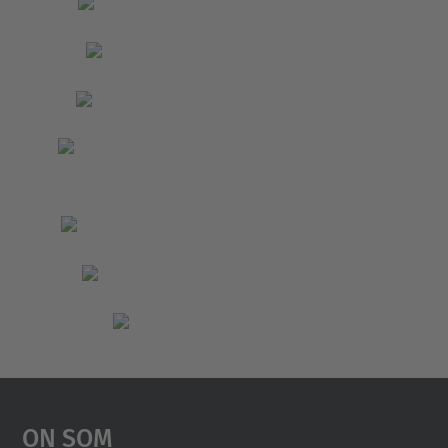
On Som