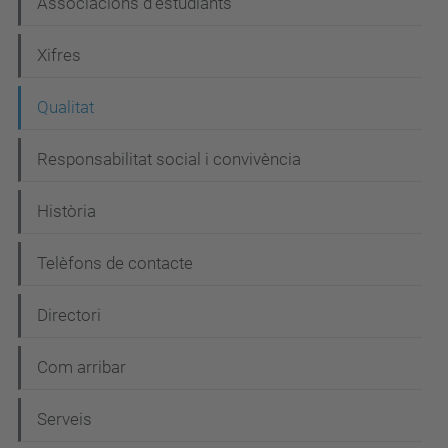
Associacions d'estudiants
v
e
Xifres
g
Qualitat
a
c
Responsabilitat social i convivència
i
Història
ó
Telèfons de contacte
Directori
Com arribar
Serveis