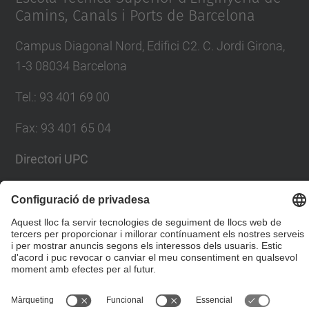
Camins, Canals i Ports de Barcelona
Campus Diagonal Nord, Edifici C2. C. Jordi Girona,
1-3 08034 Barcelona
Tel.
:
93 401 69 00
Fax
:
93 401 65 04
Directori UPC
Formulari de contacte
© UPC
Escola Tècnica Superior d'Enginyers de Camins,
Canals i Ports de Barcelona