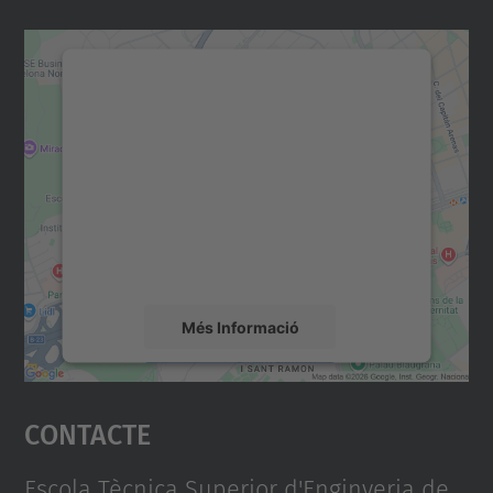
Necessitem el vostre
consentiment per carregar el
servei Google Maps!
Utilitzem un servei de tercers per incrustar
contingut del mapa que pugui recollir dades
sobre la vostra activitat. Reviseu-ne els
detalls i accepteu el servei per veure el
mapa.
Més Informació
Accepta
Contacte
powered by
Usercentrics Consent
Management Platform
Escola Tècnica Superior d'Enginyeria de