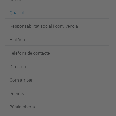
g
Qualitat
a
c
Responsabilitat social i convivència
i
Història
ó
Telèfons de contacte
Directori
Com arribar
Serveis
Bústia oberta