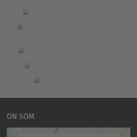
On Som