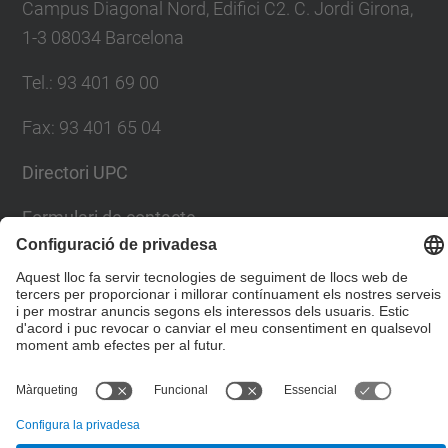
Campus Diagonal Nord, Edifici C2. C. Jordi Girona,
1-3 08034 Barcelona
Tel.
:
93 401 69 00
Fax
:
93 401 65 04
Directori UPC
Formulari de contacte
© UPC
Escola Tècnica Superior d'Enginyers de Camins,
Canals i Ports de Barcelona
Desenvolupat amb