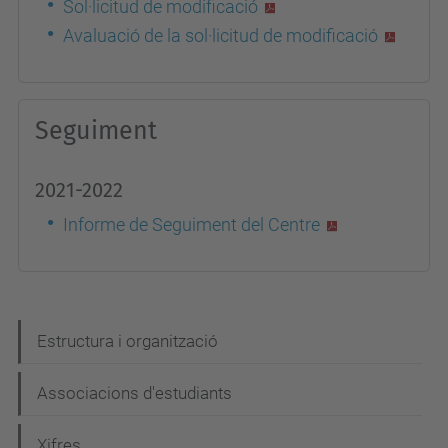
Sol·licitud de modificació
Avaluació de la sol·licitud de modificació
Seguiment
2021-2022
Informe de Seguiment del Centre
N
Estructura i organització
a
Associacions d'estudiants
v
e
Xifres