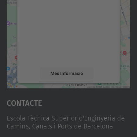
Necessitem el vostre
consentiment per carregar el
servei Google Maps!
Utilitzem un servei de tercers per incrustar
contingut del mapa que pugui recollir dades
sobre la vostra activitat. Reviseu-ne els
detalls i accepteu el servei per veure el
mapa.
Més Informació
Accepta
Contacte
powered by
Usercentrics Consent
Management Platform
Escola Tècnica Superior d'Enginyeria de
Camins, Canals i Ports de Barcelona