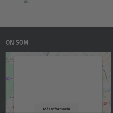
On Som
Necessitem el vostre consentiment
per carregar el servei Google Maps!
Utilitzem un servei de tercers per incrustar
contingut del mapa que pugui recollir dades
sobre la vostra activitat. Reviseu-ne els
detalls i accepteu el servei per veure el mapa.
Més Informació