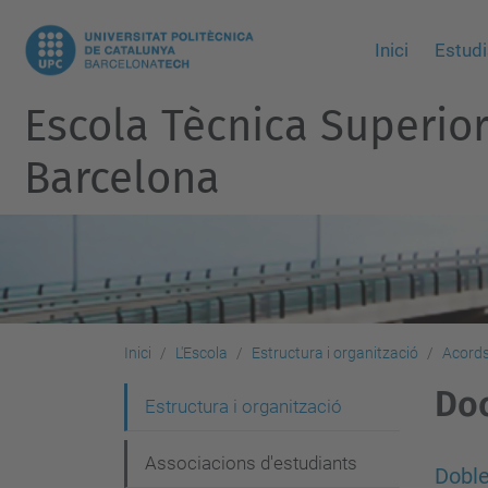
Inici
Estudi
Escola Tècnica Superio
Barcelona
Inici
L'Escola
Estructura i organització
Acords
Do
N
Estructura i organització
a
Associacions d'estudiants
v
Doble