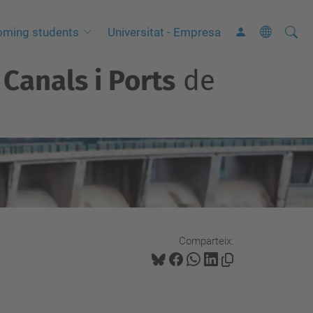
Cerca
C
oming students
Universitat - Empresa
e
Canals i Ports
de
r
c
a
a
v
a
n
ç
a
Comparteix:
d
a
…