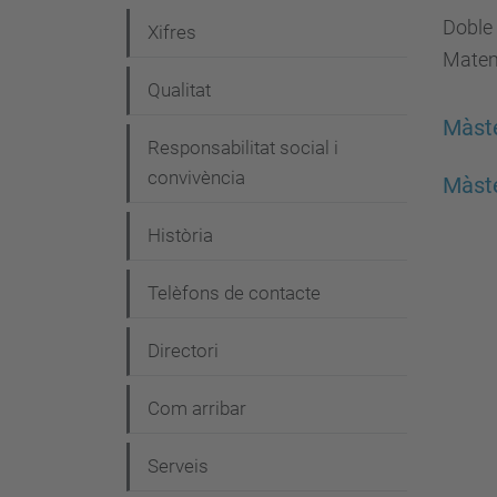
e
Doble 
Xifres
Matem
g
Qualitat
a
Màste
c
Responsabilitat social i
i
convivència
Màste
ó
Història
Telèfons de contacte
Directori
Com arribar
Serveis