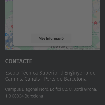
Utilitzem un servei de tercers per incrustar
contingut del mapa que pugui recollir dades
sobre la vostra activitat. Reviseu-ne els
detalls i accepteu el servei per veure el
mapa.
Més Informació
Accepta
Contacte
powered by
Usercentrics Consent
Management Platform
Escola Tècnica Superior d'Enginyeria de
Camins, Canals i Ports de Barcelona
Campus Diagonal Nord, Edifici C2. C. Jordi Girona,
1-3 08034 Barcelona