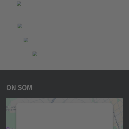
On Som
Necessitem el vostre
consentiment per carregar el
servei Google Maps!