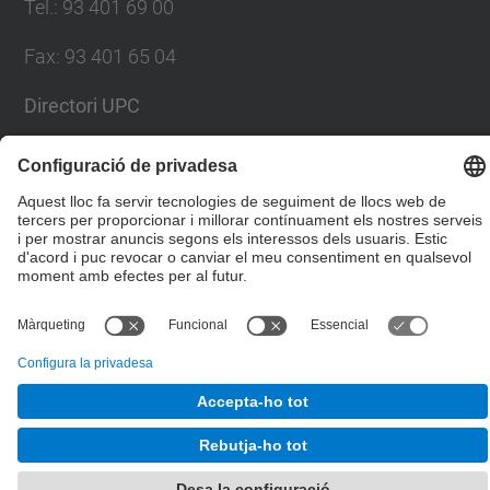
Tel.
:
93 401 69 00
Fax
:
93 401 65 04
Directori UPC
Formulari de contacte
© UPC
Escola Tècnica Superior d'Enginyers de Camins,
Canals i Ports de Barcelona
Desenvolupat amb
Mapa del lloc
Accessibilitat
Avís legal
Configuració de privadesa