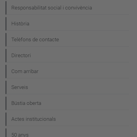
c
Responsabilitat social i convivència
i
Història
ó
Telèfons de contacte
Directori
Com arribar
Serveis
Bústia oberta
Actes institucionals
50 anys