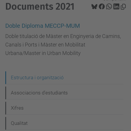
Documents 2021
Doble Diploma MECCP-MUM
Doble titulació de Màster en Enginyeria de Camins,
Canals i Ports i Màster en Mobilitat
Urbana/Master in Urban Mobility
N
Estructura i organització
a
Associacions d'estudiants
v
e
Xifres
g
Qualitat
a