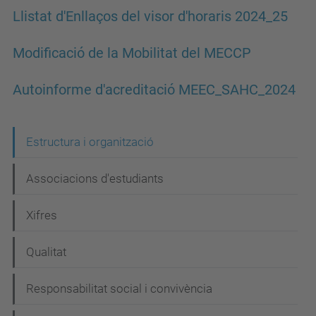
Llistat d'Enllaços del visor d'horaris 2024_25
Modificació de la Mobilitat del MECCP
Autoinforme d'acreditació MEEC_SAHC_2024
N
Estructura i organització
a
Associacions d'estudiants
v
e
Xifres
g
Qualitat
a
c
Responsabilitat social i convivència
i