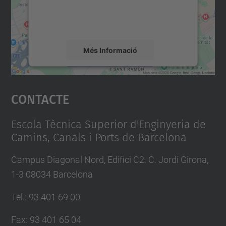
sobre la vostra activitat. Reviseu-ne els
detalls i accepteu el servei per veure el
mapa.
Més Informació
Accepta
Contacte
powered by
Usercentrics Consent
Management Platform
Escola Tècnica Superior d'Enginyeria de
Camins, Canals i Ports de Barcelona
Campus Diagonal Nord, Edifici C2. C. Jordi Girona,
1-3 08034 Barcelona
Tel.
:
93 401 69 00
Fax
:
93 401 65 04