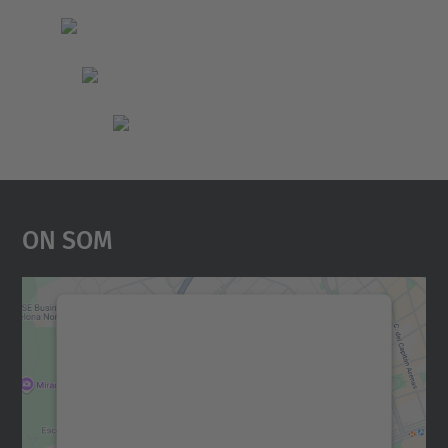
On Som
Necessitem el vostre
consentiment per carregar el
servei Google Maps!
Utilitzem un servei de tercers per incrustar
contingut del mapa que pugui recollir dades