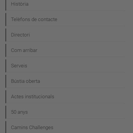
Història
ó
Telèfons de contacte
Directori
Com arribar
Serveis
Bústia oberta
Actes institucionals
50 anys
Camins Challenges