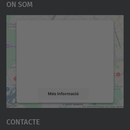
On Som
Necessitem el vostre
consentiment per carregar el
servei Google Maps!
Utilitzem un servei de tercers per incrustar
contingut del mapa que pugui recollir dades
sobre la vostra activitat. Reviseu-ne els
detalls i accepteu el servei per veure el
mapa.
Més Informació
Accepta
Contacte
powered by
Usercentrics Consent
Management Platform