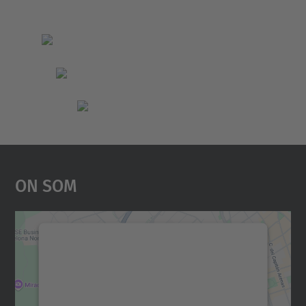
On Som
Necessitem el vostre
consentiment per carregar el
servei Google Maps!
Utilitzem un servei de tercers per incrustar