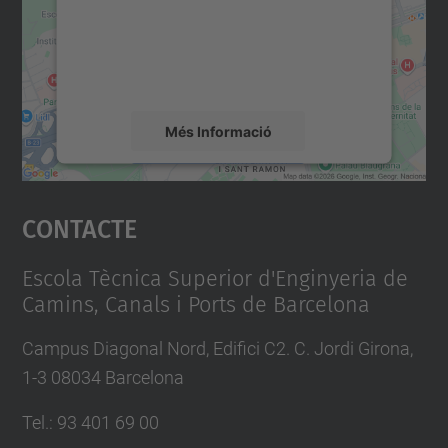
contingut del mapa que pugui recollir dades
sobre la vostra activitat. Reviseu-ne els
detalls i accepteu el servei per veure el
mapa.
Més Informació
Accepta
Contacte
powered by
Usercentrics Consent
Management Platform
Escola Tècnica Superior d'Enginyeria de
Camins, Canals i Ports de Barcelona
Campus Diagonal Nord, Edifici C2. C. Jordi Girona,
1-3 08034 Barcelona
Tel.
:
93 401 69 00