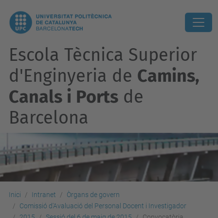
Escola Tècnica Superior
d'Enginyeria de
Camins,
Canals i Ports
de
Barcelona
Inici
Intranet
Òrgans de govern
Comissió d'Avaluació del Personal Docent i Investigador
2015
Sessió del 6 de maig de 2015
Convocatòria