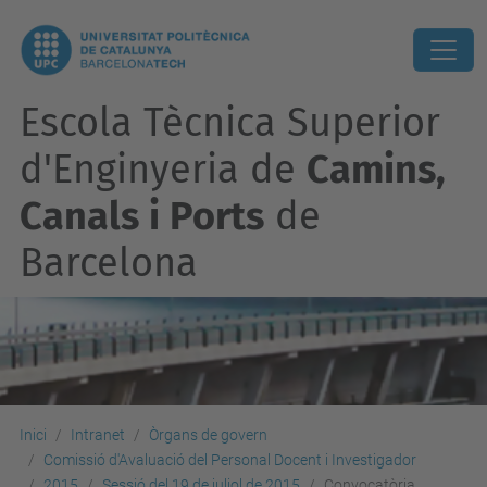
Escola Tècnica Superior
d'Enginyeria de
Camins,
Canals i Ports
de
Barcelona
Inici
Intranet
Òrgans de govern
Comissió d'Avaluació del Personal Docent i Investigador
2015
Sessió del 19 de juliol de 2015
Convocatòria