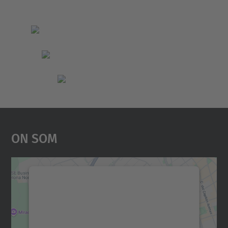
On Som
Necessitem el vostre
consentiment per carregar el
servei Google Maps!
Utilitzem un servei de tercers per incrustar