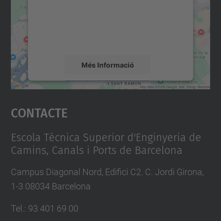
contingut del mapa que pugui recollir dades
sobre la vostra activitat. Reviseu-ne els
detalls i accepteu el servei per veure el
mapa.
Més Informació
Accepta
Contacte
powered by
Usercentrics Consent
Management Platform
Escola Tècnica Superior d'Enginyeria de
Camins, Canals i Ports de Barcelona
Campus Diagonal Nord, Edifici C2. C. Jordi Girona,
1-3 08034 Barcelona
Tel.
:
93 401 69 00