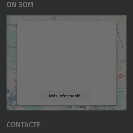
On Som
Necessitem el vostre
consentiment per carregar el
servei Google Maps!
Utilitzem un servei de tercers per incrustar
contingut del mapa que pugui recollir dades
sobre la vostra activitat. Reviseu-ne els
detalls i accepteu el servei per veure el
mapa.
Més Informació
Accepta
Contacte
powered by
Usercentrics Consent
Management Platform