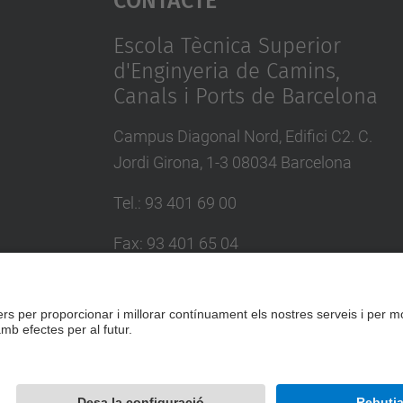
Escola Tècnica Superior
d'Enginyeria de Camins,
Canals i Ports de Barcelona
Campus Diagonal Nord, Edifici C2. C.
Jordi Girona, 1-3 08034 Barcelona
Tel.
:
93 401 69 00
Fax
:
93 401 65 04
Directori UPC
Formulari de contacte