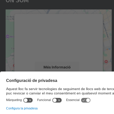
Necessitem el vostre consentiment
per carregar el servei Google Maps!
Utilitzem un servei de tercers per incrustar
contingut del mapa que pugui recollir dades
sobre la vostra activitat. Reviseu-ne els
detalls i accepteu el servei per veure el mapa.
Més Informació
Accepta
powered by
Usercentrics Consent
Management Platform