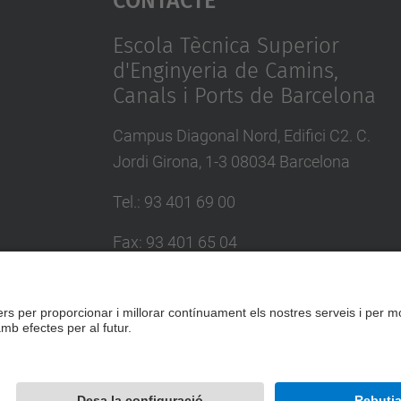
Escola Tècnica Superior
d'Enginyeria de Camins,
Canals i Ports de Barcelona
Campus Diagonal Nord, Edifici C2. C.
Jordi Girona, 1-3 08034 Barcelona
Tel.
:
93 401 69 00
Fax
:
93 401 65 04
Directori UPC
Formulari de contacte