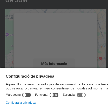
Necessitem el vostre consentiment
per carregar el servei Google Maps!
Utilitzem un servei de tercers per incrustar
contingut del mapa que pugui recollir dades
sobre la vostra activitat. Reviseu-ne els
detalls i accepteu el servei per veure el mapa.
Més Informació
Accepta
powered by
Usercentrics Consent
Management Platform