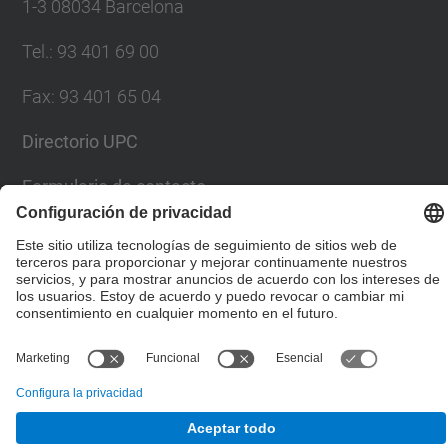
1-3 08034 Barcelona
Tel.
:
93 401 69 00
Fax
:
93 401 65 04
Directorio UPC
Formulario de contacto
© UPC
Escuela Técnica Superior de Ingenieros de Caminos,
Canales y Puertos de Barcelona
Desarrollado con
Mapa del Sitio
Accesibilidad
Aviso legal
Configuración de privacidad