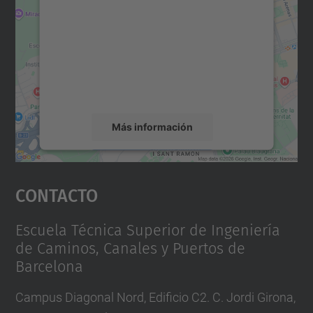
Maps.
Utilizamos un servicio de terceros para
incrustar contenido de mapas que puede
recopilar datos sobre su actividad. Le
rogamos que revise los detalles y acepte el
servicio para ver este mapa.
Más información
Aceptar
Contacto
powered by
Usercentrics Consent
Management Platform
Escuela Técnica Superior de Ingeniería
de Caminos, Canales y Puertos de
Barcelona
Campus Diagonal Nord, Edificio C2. C. Jordi Girona,