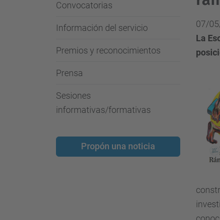
Convocatorias
07/05
Información del servicio
La Es
Premios y reconocimientos
posici
Prensa
Sesiones
informativas/formativas
Propón una noticia
constr
invest
conoc