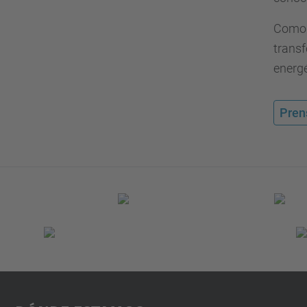
Como a
transf
energé
Pren