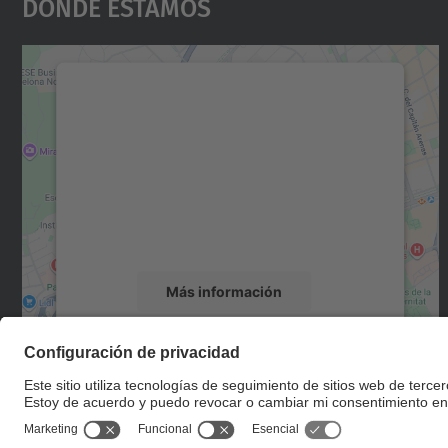
Dónde Estamos
Necesitamos su consentimiento
para cargar el servicio Google Maps.
Utilizamos un servicio de terceros para
incrustar contenido de mapas que puede
recopilar datos sobre su actividad. Le
rogamos que revise los detalles y acepte el
servicio para ver este mapa.
Más información
Aceptar
powered by
Usercentrics Consent
Management Platform