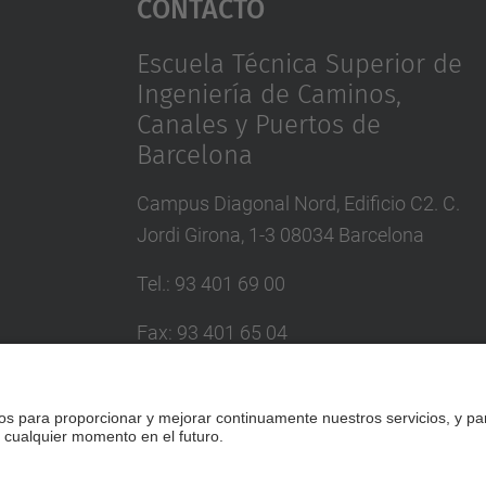
Contacto
Escuela Técnica Superior de
Ingeniería de Caminos,
Canales y Puertos de
Barcelona
Campus Diagonal Nord, Edificio C2. C.
Jordi Girona, 1-3 08034 Barcelona
Tel.
:
93 401 69 00
Fax
:
93 401 65 04
Directorio UPC
Formulario de contacto