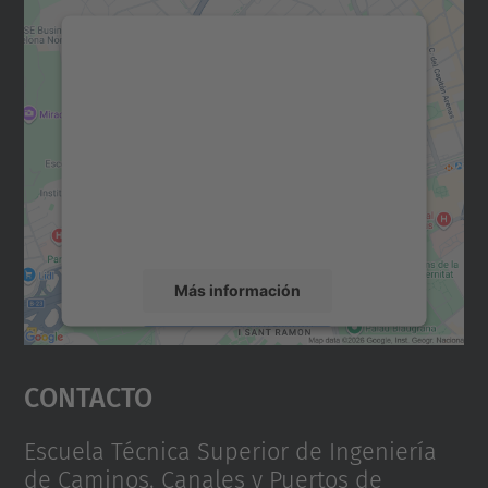
Necesitamos su consentimiento
para cargar el servicio Google
Maps.
Utilizamos un servicio de terceros para
incrustar contenido de mapas que puede
recopilar datos sobre su actividad. Le
rogamos que revise los detalles y acepte el
servicio para ver este mapa.
Más información
Aceptar
Contacto
powered by
Usercentrics Consent
Management Platform
Escuela Técnica Superior de Ingeniería
de Caminos, Canales y Puertos de