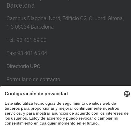
Barcelona
Campus Diagonal Nord, Edificio C2. C. Jordi Girona,
1-3 08034 Barcelona
Tel.
:
93 401 69 00
Fax
:
93 401 65 04
Directorio UPC
Formulario de contacto
© UPC
Escuela Técnica Superior de Ingenieros de Caminos,
Canales y Puertos de Barcelona