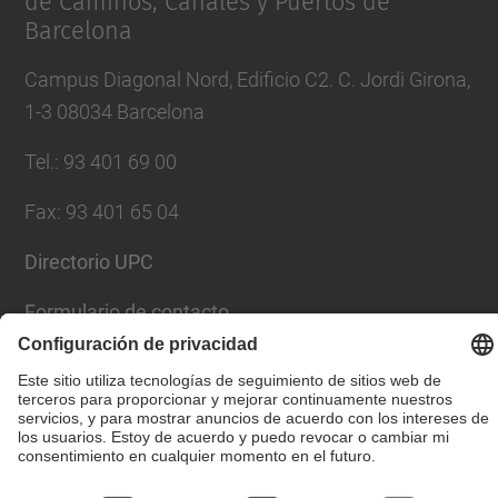
de Caminos, Canales y Puertos de
Barcelona
Campus Diagonal Nord, Edificio C2. C. Jordi Girona,
1-3 08034 Barcelona
Tel.
:
93 401 69 00
Fax
:
93 401 65 04
Directorio UPC
Formulario de contacto
© UPC
Escuela Técnica Superior de Ingenieros de Caminos,
Canales y Puertos de Barcelona