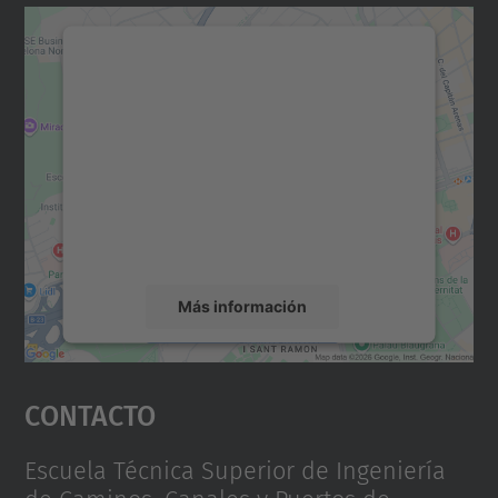
Necesitamos su consentimiento
para cargar el servicio Google
Maps.
Utilizamos un servicio de terceros para
incrustar contenido de mapas que puede
recopilar datos sobre su actividad. Le
rogamos que revise los detalles y acepte el
servicio para ver este mapa.
Más información
Aceptar
Contacto
powered by
Usercentrics Consent
Management Platform
Escuela Técnica Superior de Ingeniería