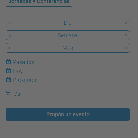
Jornadas y Conferencias
e
d
<
Día
>
u
/
<
Semana
>
e
<
Mes
>
s
/
Pasados
e
Hoy
9
v
Próximos
e
iCal
n
t
o
Propón un evento
s
/