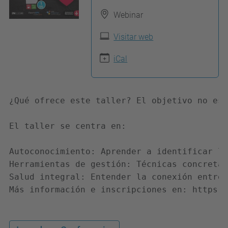
p
s
Webinar
:
Visitar web
/
/
iCal
c
a
¿Qué ofrece este taller? El objetivo no es 
m
i
El taller se centra en:

n
s
Autoconocimiento: Aprender a identificar lo
.
Herramientas de gestión: Técnicas concretas
Salud integral: Entender la conexión entre 
u
Más información e inscripciones en: https:/
p
c
.