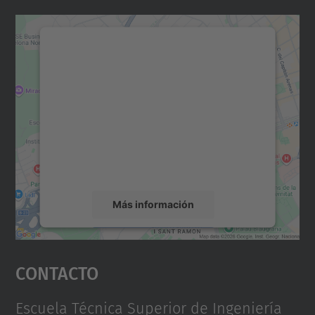
Necesitamos su consentimiento
para cargar el servicio Google
Maps.
Utilizamos un servicio de terceros para
incrustar contenido de mapas que puede
recopilar datos sobre su actividad. Le
rogamos que revise los detalles y acepte el
servicio para ver este mapa.
Más información
Aceptar
Contacto
powered by
Usercentrics Consent
Management Platform
Escuela Técnica Superior de Ingeniería