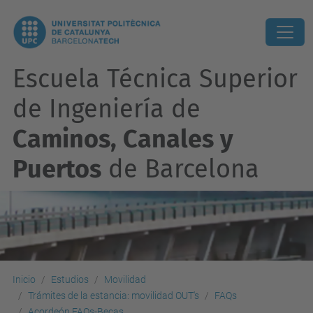
Escuela Técnica Superior
de Ingeniería de
Caminos, Canales y
Puertos
de Barcelona
Inicio
Estudios
Movilidad
Trámites de la estancia: movilidad OUT's
FAQs
Acordeón FAQs-Becas