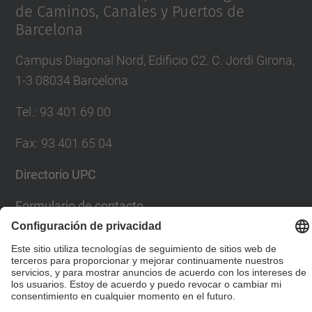
de Caminos, Canales y Puertos de
Barcelona
Campus Diagonal Nord, Edificio C2. C. Jordi Girona,
1-3 08034 Barcelona
Tel.
:
93 401 69 00
Fax
:
93 401 65 04
Directorio UPC
Formulario de contacto
© UPC
Escuela Técnica Superior de Ingenieros de Caminos,
Canales y Puertos de Barcelona