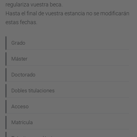
regulariza vuestra beca.
Hasta el final de vuestra estancia no se modificarán
estas fechas.
N
Grado
a
Máster
v
e
Doctorado
g
Dobles titulaciones
a
c
Acceso
i
Matrícula
ó