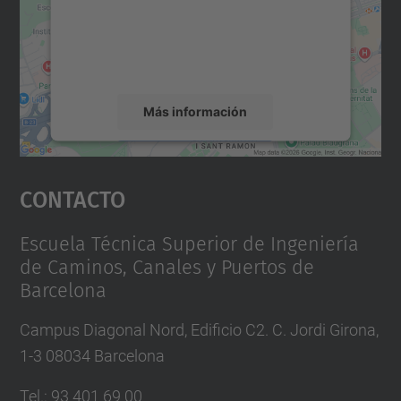
incrustar contenido de mapas que puede
recopilar datos sobre su actividad. Le
rogamos que revise los detalles y acepte el
servicio para ver este mapa.
Más información
Aceptar
Contacto
powered by
Usercentrics Consent
Management Platform
Escuela Técnica Superior de Ingeniería
de Caminos, Canales y Puertos de
Barcelona
Campus Diagonal Nord, Edificio C2. C. Jordi Girona,
1-3 08034 Barcelona
Tel.
:
93 401 69 00