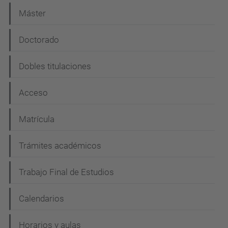
a
Máster
v
e
Doctorado
g
Dobles titulaciones
a
c
Acceso
i
Matrícula
ó
n
Trámites académicos
Trabajo Final de Estudios
Calendarios
Horarios y aulas