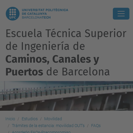
Escuela Técnica Superior
de Ingeniería de
Caminos, Canales y
Puertos
de Barcelona
Inicio
Estudios
Movilidad
Trámites de la estancia: movilidad OUT's
FAQs
Acordeón FAQs-Precompromiso