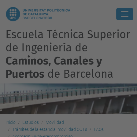
Escuela Técnica Superior
de Ingeniería de
Caminos, Canales y
Puertos
de Barcelona
Inicio
Estudios
Movilidad
Trámites de la estancia: movilidad OUT's
FAQs
Acordeón FAQs-Precompromiso