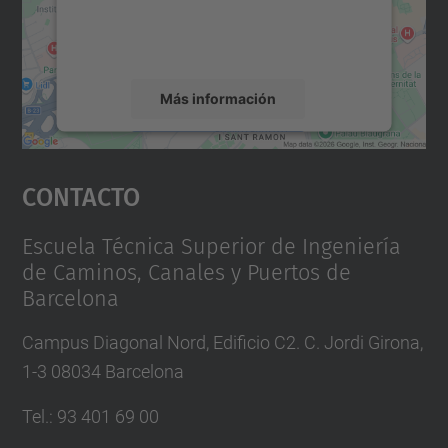
recopilar datos sobre su actividad. Le
rogamos que revise los detalles y acepte el
servicio para ver este mapa.
Más información
Aceptar
Contacto
powered by
Usercentrics Consent
Management Platform
Escuela Técnica Superior de Ingeniería
de Caminos, Canales y Puertos de
Barcelona
Campus Diagonal Nord, Edificio C2. C. Jordi Girona,
1-3 08034 Barcelona
Tel.
:
93 401 69 00