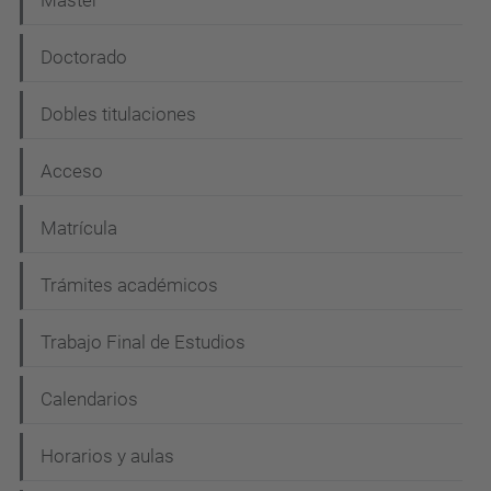
Máster
v
e
Doctorado
g
Dobles titulaciones
a
c
Acceso
i
Matrícula
ó
n
Trámites académicos
Trabajo Final de Estudios
Calendarios
Horarios y aulas