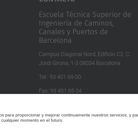
Escuela Técnica Superior de
Ingeniería de Caminos,
Canales y Puertos de
Barcelona
Campus Diagonal Nord, Edificio C2. C.
Jordi Girona, 1-3 08034 Barcelona
Tel.
:
93 401 69 00
Fax
:
93 401 65 04
Directorio UPC
Formulario de contacto