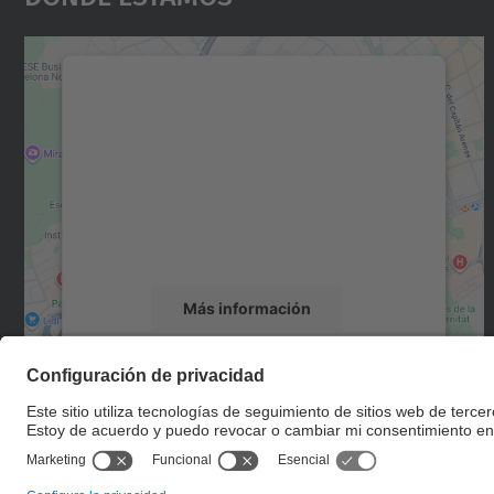
Necesitamos su consentimiento
para cargar el servicio Google Maps.
Utilizamos un servicio de terceros para
incrustar contenido de mapas que puede
recopilar datos sobre su actividad. Le
rogamos que revise los detalles y acepte el
servicio para ver este mapa.
Más información
Aceptar
powered by
Usercentrics Consent
Management Platform