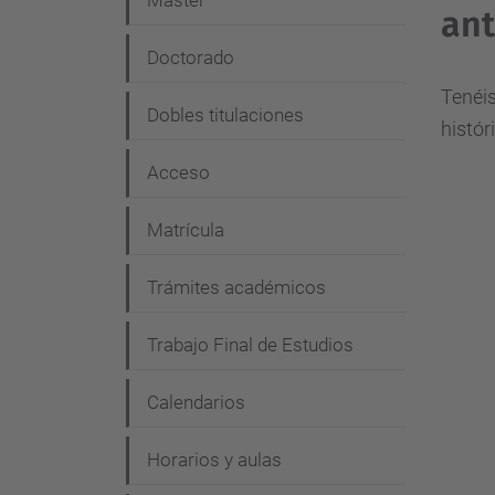
Máster
v
ant
e
Doctorado
g
Tenéis
Dobles titulaciones
a
histór
c
Acceso
i
Matrícula
ó
n
Trámites académicos
Trabajo Final de Estudios
Calendarios
Horarios y aulas