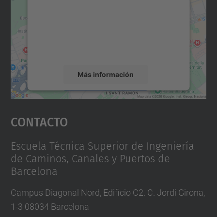
Utilizamos un servicio de terceros para
incrustar contenido de mapas que puede
recopilar datos sobre su actividad. Le
rogamos que revise los detalles y acepte el
servicio para ver este mapa.
Más información
Aceptar
Contacto
powered by
Usercentrics Consent
Management Platform
Escuela Técnica Superior de Ingeniería
de Caminos, Canales y Puertos de
Barcelona
Campus Diagonal Nord, Edificio C2. C. Jordi Girona,
1-3 08034 Barcelona