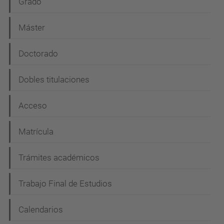
N
Grado
a
Máster
v
e
Doctorado
g
Dobles titulaciones
a
c
Acceso
i
Matrícula
ó
n
Trámites académicos
Trabajo Final de Estudios
Calendarios