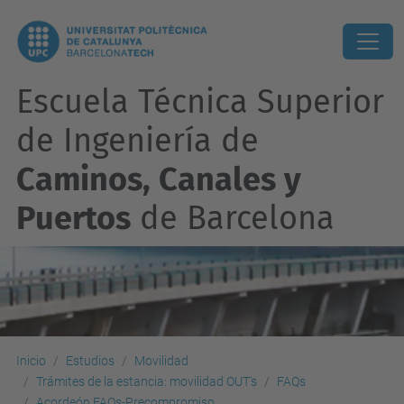
Escuela Técnica Superior
de Ingeniería de
Caminos, Canales y
Puertos
de Barcelona
Inicio
Estudios
Movilidad
Trámites de la estancia: movilidad OUT's
FAQs
Acordeón FAQs-Precompromiso