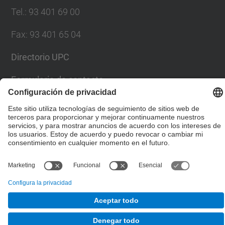
Tel.
:
93 401 69 00
Fax
:
93 401 65 04
Directorio UPC
Formulario de contacto
© UPC
Escuela Técnica Superior de Ingenieros de Caminos,
Canales y Puertos de Barcelona
Desarrollado con
Mapa del Sitio
Accesibilidad
Aviso legal
Configuración de privacidad