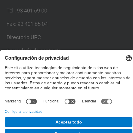
Tel.
:
93 401 69 00
Fax
:
93 401 65 04
Directorio UPC
Formulario de contacto
© UPC
Escuela Técnica Superior de Ingenieros de Caminos,
Canales y Puertos de Barcelona
Desarrollado con
Mapa del Sitio
Accesibilidad
Aviso legal
Configuración de privacidad