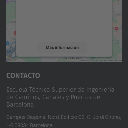
Utilizamos un servicio de terceros para
incrustar contenido de mapas que puede
recopilar datos sobre su actividad. Le
rogamos que revise los detalles y acepte el
servicio para ver este mapa.
Más información
Aceptar
Contacto
powered by
Usercentrics Consent
Management Platform
Escuela Técnica Superior de Ingeniería
de Caminos, Canales y Puertos de
Barcelona
Campus Diagonal Nord, Edificio C2. C. Jordi Girona,
1-3 08034 Barcelona