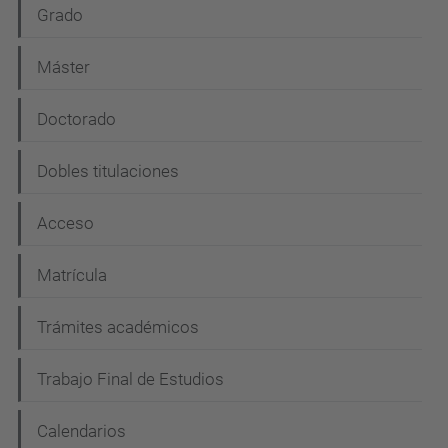
N
Grado
a
Máster
v
e
Doctorado
g
Dobles titulaciones
a
c
Acceso
i
Matrícula
ó
n
Trámites académicos
Trabajo Final de Estudios
Calendarios