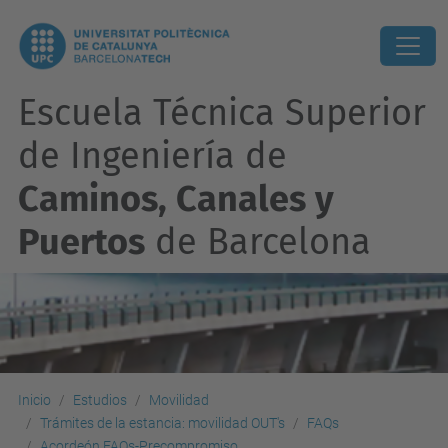
Escuela Técnica Superior
de Ingeniería de
Caminos, Canales y
Puertos
de Barcelona
Inicio
Estudios
Movilidad
Trámites de la estancia: movilidad OUT's
FAQs
Acordeón FAQs-Precompromiso