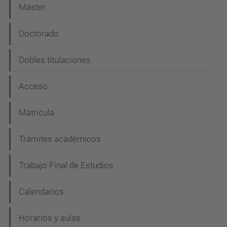
Máster
v
e
Doctorado
g
Dobles titulaciones
a
c
Acceso
i
Matrícula
ó
n
Trámites académicos
Trabajo Final de Estudios
Calendarios
Horarios y aulas