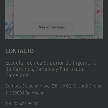
recopilar datos sobre su actividad. Le
rogamos que revise los detalles y acepte el
servicio para ver este mapa.
Más información
Aceptar
Contacto
powered by
Usercentrics Consent
Management Platform
Escuela Técnica Superior de Ingeniería
de Caminos, Canales y Puertos de
Barcelona
Campus Diagonal Nord, Edificio C2. C. Jordi Girona,
1-3 08034 Barcelona
Tel.
:
93 401 69 00