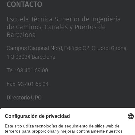
Contacto
powered by
Usercentrics Consent
Management Platform
Escuela Técnica Superior de Ingeniería
de Caminos, Canales y Puertos de
Barcelona
Campus Diagonal Nord, Edificio C2. C. Jordi Girona,
1-3 08034 Barcelona
Tel.
:
93 401 69 00
Fax
:
93 401 65 04
Directorio UPC
Formulario de contacto