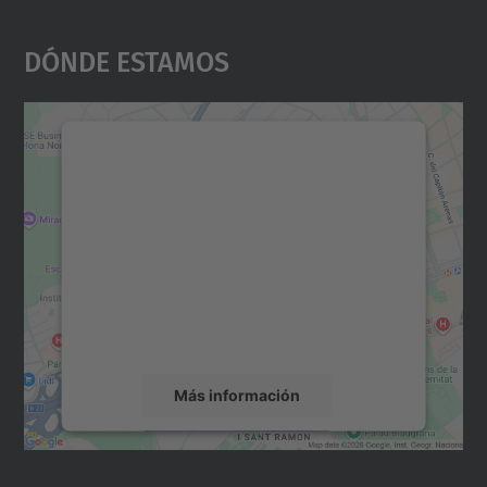
Dónde Estamos
Necesitamos su consentimiento
para cargar el servicio Google
Maps.
Utilizamos un servicio de terceros para
incrustar contenido de mapas que puede
recopilar datos sobre su actividad. Le
rogamos que revise los detalles y acepte el
servicio para ver este mapa.
Más información
Aceptar