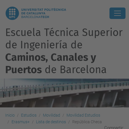
Escuela Técnica Superior
de Ingeniería de
Caminos, Canales y
Puertos
de Barcelona
Inicio
Estudios
Movilidad
Movilidad Estudios
Erasmus+
Lista de destinos
República Checa
Compartir: