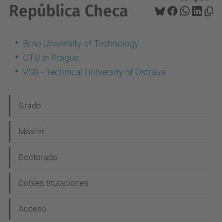
República Checa
Brno University of Technology
CTU in Prague
VSB - Technical University of Ostrava
N
Grado
a
Máster
v
e
Doctorado
g
Dobles titulaciones
a
c
Acceso