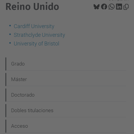
Reino Unido
Cardiff University
Strathclyde University
University of Bristol
N
Grado
a
Máster
v
e
Doctorado
g
Dobles titulaciones
a
c
Acceso