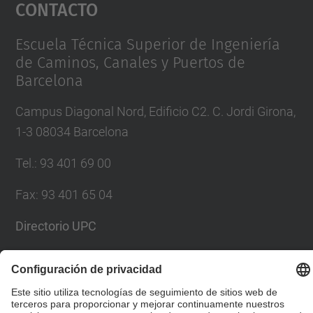
Contacto
powered by
Usercentrics Consent
Management Platform
Escuela Técnica Superior de Ingeniería
de Caminos, Canales y Puertos de
Barcelona
Campus Diagonal Nord, Edificio C2. C. Jordi Girona,
1-3 08034 Barcelona
Tel.
:
93 401 69 00
Fax
:
93 401 65 04
Directorio UPC
Formulario de contacto