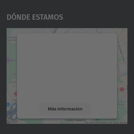
Dónde Estamos
Necesitamos su consentimiento
para cargar el servicio Google
Maps.
Utilizamos un servicio de terceros para
incrustar contenido de mapas que puede
recopilar datos sobre su actividad. Le
rogamos que revise los detalles y acepte el
servicio para ver este mapa.
Más información
Aceptar