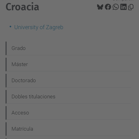
Croacia
University of Zagreb
N
Grado
a
Máster
v
e
Doctorado
g
Dobles titulaciones
a
c
Acceso
i
Matrícula
ó