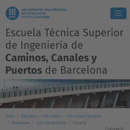
Escuela Técnica Superior
de Ingeniería de
Caminos, Canales y
Puertos
de Barcelona
Inicio
Estudios
Movilidad
Movilidad Estudios
Erasmus+
Lista de destinos
Croacia
Compartir: