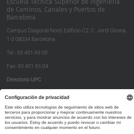
Escuela Técnica Superior de Ingeniería
de Caminos, Canales y Puertos de
Barcelona
Campus Diagonal Nord, Edificio C2. C. Jordi Girona,
1-3 08034 Barcelona
Tel.
:
93 401 69 00
Fax
:
93 401 65 04
Directorio UPC
Formulario de contacto
© UPC
Escuela Técnica Superior de Ingenieros de Caminos,
Canales y Puertos de Barcelona