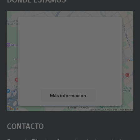
Necesitamos su consentimiento
para cargar el servicio Google
Maps.
Utilizamos un servicio de terceros para
incrustar contenido de mapas que puede
recopilar datos sobre su actividad. Le
rogamos que revise los detalles y acepte el
servicio para ver este mapa.
Más información
Aceptar
Contacto
powered by
Usercentrics Consent
Management Platform