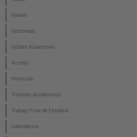
a
Máster
v
e
Doctorado
g
Dobles titulaciones
a
c
Acceso
i
Matrícula
ó
n
Trámites académicos
Trabajo Final de Estudios
Calendarios