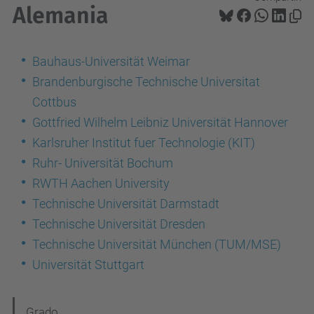
Alemania
Bauhaus-Universität Weimar
Brandenburgische Technische Universitat
Cottbus
Gottfried Wilhelm Leibniz Universität Hannover
Karlsruher Institut fuer Technologie (KIT)
Ruhr- Universität Bochum
RWTH Aachen University
Technische Universität Darmstadt
Technische Universität Dresden
Technische Universität München (TUM/MSE)
Universität Stuttgart
N
Grado