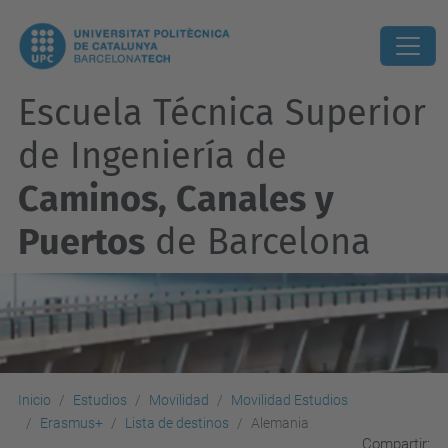
Escuela Técnica Superior
de Ingeniería de
Caminos, Canales y
Puertos
de Barcelona
Inicio
Estudios
Movilidad
Movilidad Estudios
Erasmus+
Lista de destinos
Alemania
Compartir: