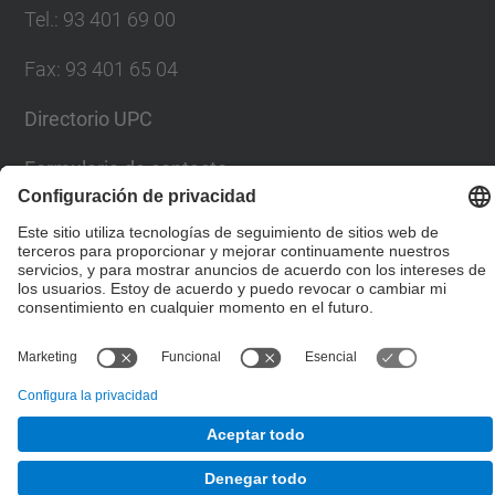
Tel.
:
93 401 69 00
Fax
:
93 401 65 04
Directorio UPC
Formulario de contacto
© UPC
Escuela Técnica Superior de Ingenieros de Caminos,
Canales y Puertos de Barcelona
Desarrollado con
Mapa del Sitio
Accesibilidad
Aviso legal
Configuración de privacidad