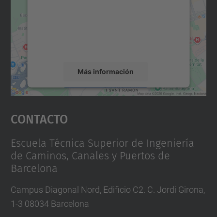
Utilizamos un servicio de terceros para
incrustar contenido de mapas que puede
recopilar datos sobre su actividad. Le
rogamos que revise los detalles y acepte el
servicio para ver este mapa.
Más información
Aceptar
Contacto
powered by
Usercentrics Consent
Management Platform
Escuela Técnica Superior de Ingeniería
de Caminos, Canales y Puertos de
Barcelona
Campus Diagonal Nord, Edificio C2. C. Jordi Girona,
1-3 08034 Barcelona