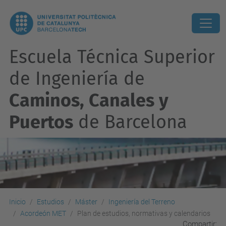
Escuela Técnica Superior
de Ingeniería de
Caminos, Canales y
Puertos
de Barcelona
Inicio
Estudios
Máster
Ingeniería del Terreno
Acordeón MET
Plan de estudios, normativas y calendarios
Compartir: