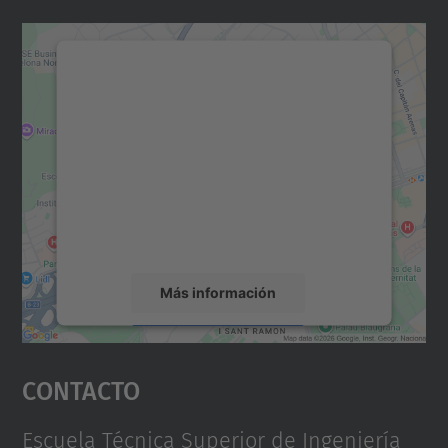
Necesitamos su consentimiento
para cargar el servicio Google
Maps.
Utilizamos un servicio de terceros para
incrustar contenido de mapas que puede
recopilar datos sobre su actividad. Le
rogamos que revise los detalles y acepte el
servicio para ver este mapa.
Más información
Aceptar
Contacto
powered by
Usercentrics Consent
Management Platform
Escuela Técnica Superior de Ingeniería