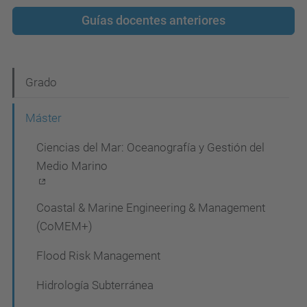
Guías docentes anteriores
N
Grado
a
Máster
v
Ciencias del Mar: Oceanografía y Gestión del
e
Medio Marino
g
a
Coastal & Marine Engineering & Management
c
(CoMEM+)
i
Flood Risk Management
ó
Hidrología Subterránea
n