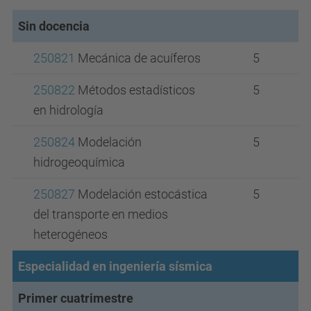
Sin docencia
250821
Mecánica de acuíferos
5
250822
Métodos estadísticos
5
en hidrología
250824
Modelación
5
hidrogeoquímica
250827
Modelación estocástica
5
del transporte en medios
heterogéneos
Especialidad en ingeniería sísmica
Primer cuatrimestre