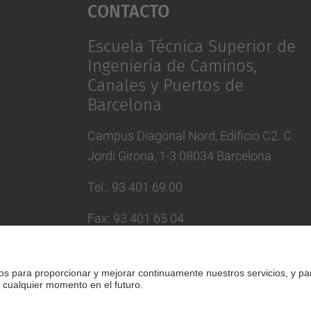
Contacto
Escuela Técnica Superior de
Ingeniería de Caminos,
Canales y Puertos de
Barcelona
Campus Diagonal Nord, Edificio C2. C.
Jordi Girona, 1-3 08034 Barcelona
Tel.
:
93 401 69 00
Fax
:
93 401 65 04
Directorio UPC
Formulario de contacto