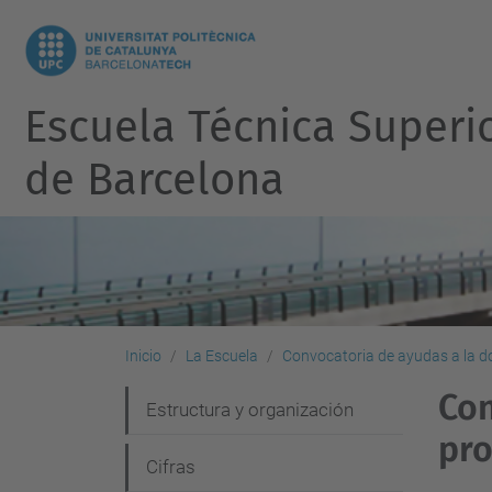
Escuela Técnica Superi
de Barcelona
Inicio
La Escuela
Convocatoria de ayudas a la d
Con
N
Estructura y organización
pro
a
Cifras
v