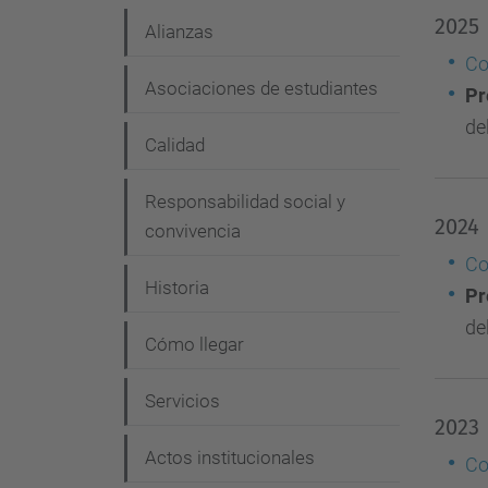
e
2025
Alianzas
g
Co
Asociaciones de estudiantes
Pr
a
de
c
Calidad
i
Responsabilidad social y
ó
2024
convivencia
n
Co
Historia
Pr
de
Cómo llegar
Servicios
2023
Actos institucionales
Co