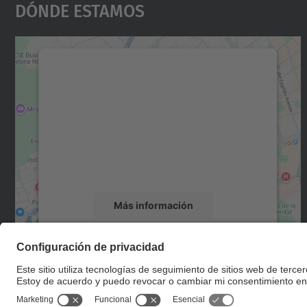
Dónde Estamos
Necesitamos su consentimiento
para cargar el servicio Google Maps.
Utilizamos un servicio de terceros para
incrustar contenido de mapas que puede
recopilar datos sobre su actividad. Le
rogamos que revise los detalles y acepte el
servicio para ver este mapa.
Más información
Aceptar
powered by
Usercentrics Consent
Management Platform